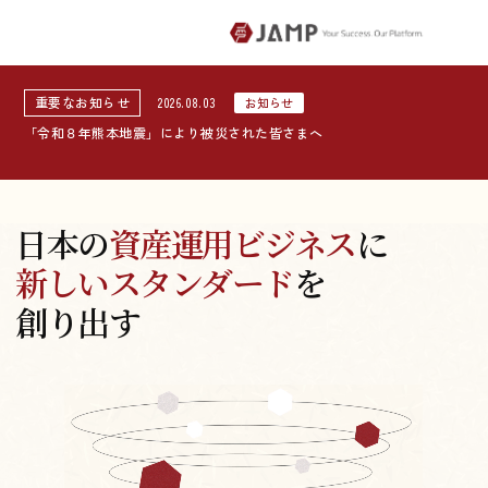
重要なお知らせ
2026.08.03
お知らせ
「令和８年熊本地震」により被災された皆さまへ
日
本
の
資
産
運
用
ビ
ジ
ネ
ス
に
新
し
い
ス
タ
ン
ダ
ー
ド
を
創
り
出
す