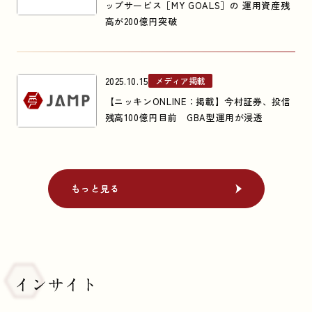
ップサービス［MY GOALS］の 運用資産残
高が200億円突破
2025.10.15
メディア掲載
【ニッキンONLINE：掲載】今村証券、投信
残高100億円目前 GBA型運用が浸透
もっと見る
もっと見る