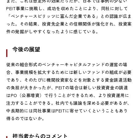
また、これは想定外の効果だったが、日本では事例の少ない
PEIT
事業に挑戦し、成功を収めたことにより、同社に対して
「ベンチャースピリッツに富んだ企業である」との認識が広ま
った。その結果、投資先企業との信頼関係が強化され、投資案
件の発掘がしやすくなったように感じている。
今後の展望
従来の組合形式のベンチャーキャピタルファンドの運営の場
合、事業規模を拡大するためには新しいファンドの組成が必要
であり、そのたびに機関投資家などを対象とする資金調達活動
の負担が大きかったが、
PEIT
の場合は新しい投資資金の調達
は
PO
（公募増資）で行うことができるため、より投資運用に
注力することができる。社内でも議論を深める必要があるが、
中長期的には同社事業は
PEIT
に寄せていくということもあり
得るのではないか。
担当者からのコメント