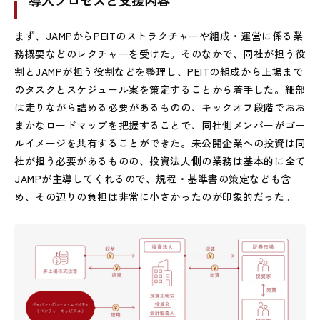
導入プロセスと支援内容
まず、
JAMP
から
PEIT
のストラクチャーや組成・運営に係る業
務概要などのレクチャーを受けた。そのなかで、同社が担う役
割と
JAMP
が担う役割などを整理し、
PEIT
の組成から上場まで
のタスクとスケジュール案を策定することから着手した。細部
は走りながら詰める必要があるものの、キックオフ段階でおお
まかなロードマップを把握することで、同社側メンバーがゴー
ルイメージを共有することができた。未公開企業への投資は同
社が担う必要があるものの、投資法人側の業務は基本的に全て
JAMP
が主導してくれるので、規程・基準書の策定なども含
め、その辺りの負担は非常に小さかったのが印象的だった。