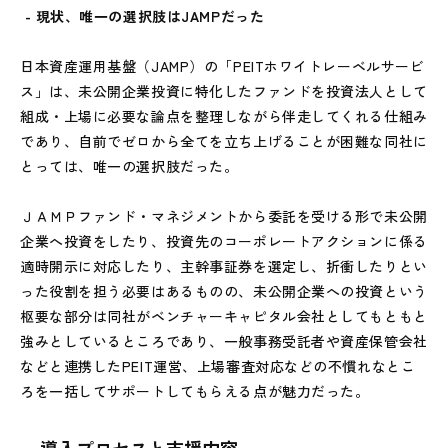
- 現状、唯一の選択肢はJAMPだった
日本資産運用基盤（
JAMP
）の「
PEIT
ホワイトレーベルサービ
ス」は、未公開企業投資に特化したファンドを投資法人として
組成・上場に必要な論点を整理しながら伴走してくれる仕組み
であり、自前でゼロから全てを立ち上げることが困難な同社に
とっては、唯一の選択肢だった。
ＪＡＭＰ
ファンド・マネジメントから委託を受ける形で未公開
企業へ投資をしたり、投資先のコーポレートアクションに係る
適時開示に対応したり、主幹事証券を選定し、折衝したりとい
った役割を担う必要はあるものの、未公開企業への投資という
枢要な部分は同社がベンチャーキャピタル会社としてもともと
強みとしているところであり、一般事務受託者や資産保管会社
などと連携した
PEIT
運営、上場審査対応などの不慣れなとこ
ろを一括してサポートしてもらえる点が魅力だった。