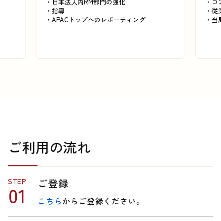
日本法人内RM部門の強化
コ
指導
従
APACトップへのレポーティング
当
ご利用の流れ
STEP
ご登録
こちら
からご登録ください。