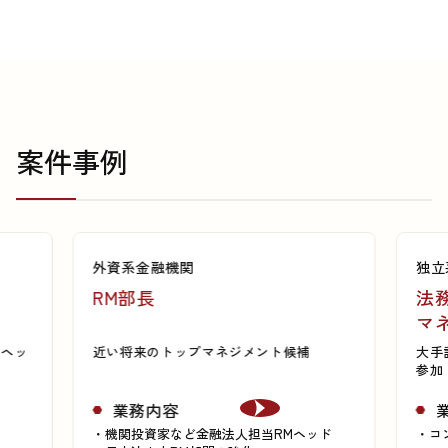
案件事例
外資系金融機関
独立
RM部長
法
マ
スヘッ
近い将来のトップマネジメント候補
大手
参加
業務内容
機関投資家など金融法人担当RMヘッド
コ