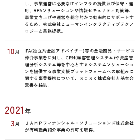
し、事業運営に必要なITインフラの提供及び保守・運
用、RPAソリューションや情報セキュリティ対策等、
事業立ち上げや運営を総合的かつ効率的にサポートす
るため、株式会社ヒューマンインタラクティブテクノ
ロジーと業務提携。
10
IFA(独立系金融アドバイザー)等の金融商品・サービス
月
仲介事業者に対し、CRM(顧客管理システム)や資産管
理分析システム等を中心とするシステムソリューショ
ンを提供する事業支援プラットフォームへの取組みに
関する事業提携について、ＳＣＳＫ株式会社と基本合
意書を締結。
2021
年
3
ＪＡＭＰフィナンシャル・ソリューションズ株式会社
月
が有料職業紹介事業の許可を取得。