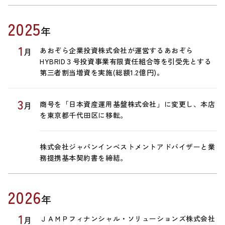
2025
年
1
あおぞら企業投資株式会社が運営するあおぞら
月
HYBRID３号投資事業有限責任組合等を引受先とする
第三者割当増資を実施(総額1.2億円)。
3
商号を「日本資産運用基盤株式会社」に変更し、本店
月
を東京都千代田区に移転。
株式会社ジャパンインベストメントアドバイザーと業
務提携基本契約書を締結。
2026
年
1
ＪＡＭＰフィナンシャル・ソリューションズ株式会社
月