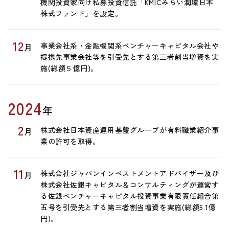
機関投資家向け私募投資信託「KMICみらい潤環日本
株式ファンド」を設定。
12
事業会社系・金融機関系ベンチャーキャピタル会社や
月
提携先事業会社等を引受先とする第三者割当増資を実
施(総額５億円)。
2024
年
2
株式会社日本資産運用基盤グループが有料職業紹介事
月
業の許可を取得。
11
株式会社ジャパンインベストメントアドバイザー及び
月
株式会社佐銀キャピタル＆コンサルティングが運営す
る佐銀ベンチャーキャピタル投資事業有限責任組合第
五号を引受先とする第三者割当増資を実施(総額5.1億
円)。