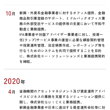
10
新興・外資系金融事業者に対するオフィス提供、金融
月
商品取引業登録のサポート、ミドルバックオフィス業
務の外部受託サービスの提供等の支援において平和不
動産と業務提携。
IFA事業者や対面アドバイザー事業者に対し、投資一
任(ラップ)サービス事業の運営に必要な顧客契約管理
や投資運用管理、法定帳票作成、レポーティング等を
行なうためのシステムを共同で提供することを目的
に、株式会社エー・ソリューションズと業務提携契約
を締結。
2020
年
4
金融機関のアセットマネジメント及び資産運用アドバ
月
イスビジネスの業務を支援するソリューション提供に
関し、株式会社ＱＵＩＣＫと業務提携。
新興金融事業者や日本に進出する資産運用会社等に対