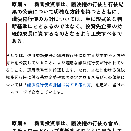
原則５.
機関投資家は、議決権の行使と行使結
果の公表について明確な方針を持つとともに、
議決権行使の方針については、単に形式的な判
断基準にとどまるのではなく、投資先企業の持
続的成長に資するものとなるよう工夫すべきで
ある。
当社では、運用委託先等が議決権行使に対する基本的考え方や
方針を公表していることおよび適切な議決権行使が行われてい
ることを、運用戦略毎に確認します。なお、当社における議決
権指図行使に係る基本姿勢や意思決定プロセス及びその体制に
ついては
「
議決権行使の指図に関する考え方
」を定め、当社ホ
ームページで公表しています。
原則６.
機関投資家は、議決権の行使も含め、
スチュワードシップ責任をどのように果たして