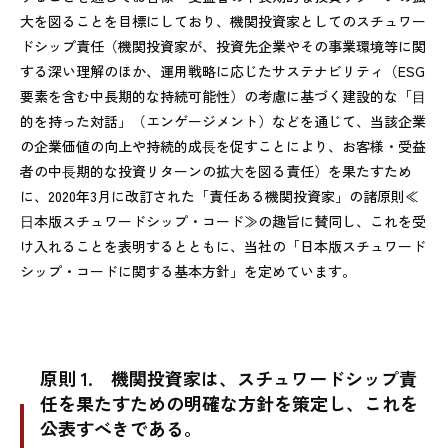
大を図ることを目標にしており、機関投資家としてのスチュワー
ドシップ責任（機関投資家が、投資先企業やその事業環境等に関
する深い理解のほか、運用戦略に応じたサステナビリティ（ESG
要素を含む中長期的な持続可能性）の考慮に基づく建設的な「⽬
的を持った対話」（エンゲージメント）などを通じて、当該企業
の企業価値の向上や持続的成⻑を促すことにより、お客様・受益
者の中⻑期的な投資リターンの拡⼤を図る責任）を果たすため
に、2020年3月に改訂された「責任ある機関投資家」の諸原則≪
⽇本版スチュワードシップ・コード≫の趣旨に賛同し、これを受
け入れることを表明するとともに、当社の「日本版スチュワード
シップ・コードに関する基本方針」を定めています。
原則 1.
機関投資家は、スチュワードシップ責
任を果たすための明確な方針を策定し、これを
公表すべきである。