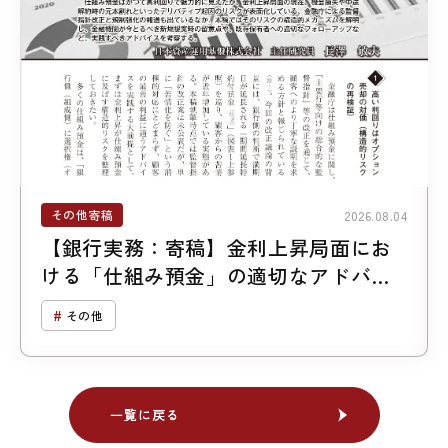
その他寄稿
2026.08.04
【銀行実務：寄稿】金利上昇局面にお
ける「仕組み預金」の適切なアドバイ
ス
その他
一覧に戻る
一覧に戻る