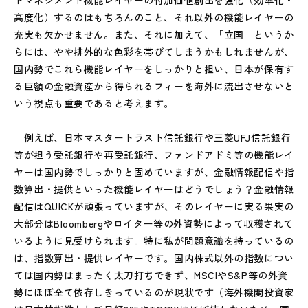
高度化）するのはもちろんのこと、それ以外の機能レイヤーの
充実も欠かせません。また、それに加えて、「立国」というか
らには、やや排外的な色彩を帯びてしまうかもしれませんが、
国内勢でこれら機能レイヤーをしっかりと担い、日本が保有す
る巨額の金融資産から得られるフィーを海外に流出させないと
いう視点も重要であると考えます。
例えば、日本マスタートラスト信託銀行や三菱UFJ信託銀行
等が担う受託銀行や再受託銀行、ファンドアドミ等の機能レイ
ヤーは国内勢でしっかりと固めていますが、金融情報配信や指
数算出・提供といった機能レイヤーはどうでしょう？金融情報
配信はQUICKが頑張っていますが、そのレイヤーに実る果実の
大部分はBloombergやロイター等の外資勢によって収穫されて
いるように見受けられます。特に私が問題意識を持っているの
は、指数算出・提供レイヤーです。国内株式以外の指数につい
ては国内勢はまったく太刀打ちできず、MSCIやS&P等の外資
勢にほぼ全て依存しきっているのが現状です（海外機関投資家