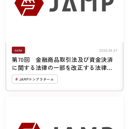
note
2026.08.07
第70回 金融商品取引法及び資金決済
に関する法律の一部を改正する法律案
について （第２回「暗号資産に係る規
JAMPコンプラチーム
制の見直し」）