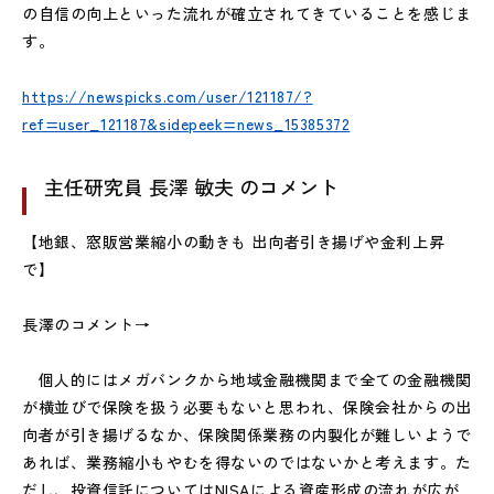
の自信の向上といった流れが確立されてきていることを感じま
す。
https://newspicks.com/user/121187/?
ref=user_121187&sidepeek=news_15385372
主任研究員 長澤 敏夫 のコメント
【地銀、窓販営業縮小の動きも 出向者引き揚げや金利上昇
で】
長澤のコメント→
個人的にはメガバンクから地域金融機関まで全ての金融機関
が横並びで保険を扱う必要もないと思われ、保険会社からの出
向者が引き揚げるなか、保険関係業務の内製化が難しいようで
あれば、業務縮小もやむを得ないのではないかと考えます。た
だし、投資信託についてはNISAによる資産形成の流れが広が