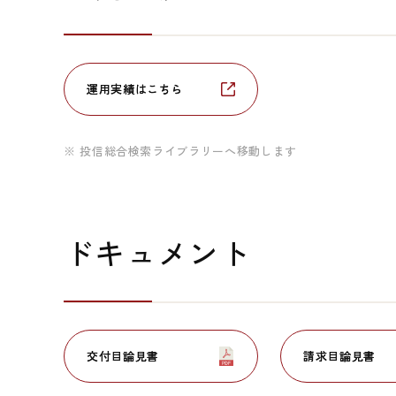
運用実績はこちら
運用実績はこちら
※ 投信総合検索ライブラリーへ移動します
ドキュメント
交付目論見書
交付目論見書
請求目論見書
請求目論見書