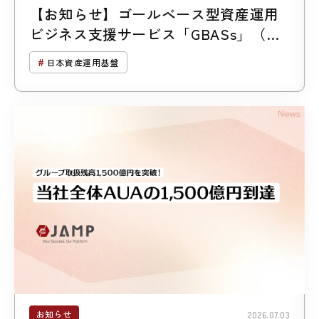
【お知らせ】ゴールベース型資産運用
ビジネス支援サービス「GBASs」（ジ
ーバス）のご支援残高1,300億円突破
日本資産運用基盤
お知らせ
2026.07.03