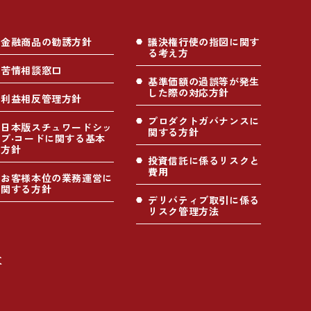
金融商品の勧誘方針
議決権行使の指図に関す
る考え方
苦情相談窓口
基準価額の過誤等が発生
した際の対応方針
利益相反管理方針
プロダクトガバナンスに
日本版スチュワードシッ
関する方針
プ‧コードに関する基本
方針
投資信託に係るリスクと
費用
お客様本位の業務運営に
関する方針
デリバティブ取引に係る
リスク管理方法
社