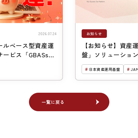
お知らせ
2026.07.24
ールベース型資産運
【お知らせ】資産
ービス「GBASs」
盤」ソリューショ
支援残高1,300億円
1,500 億円突破
日本資産運用基盤
JA
一覧に戻る
一覧に戻る