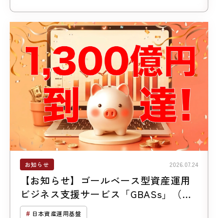
お知らせ
2026.07.24
【お知らせ】ゴールベース型資産運用
ビジネス支援サービス「GBASs」（ジ
ーバス）のご支援残高1,300億円突破
日本資産運用基盤