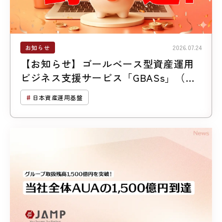
お知らせ
2026.07.24
【お知らせ】ゴールベース型資産運用
ビジネス支援サービス「GBASs」（ジ
ーバス）のご支援残高1,300億円突破
日本資産運用基盤