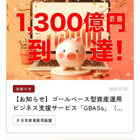
お知らせ
2026.07.24
【お知らせ】ゴールベース型資産運用
ビジネス支援サービス「GBASs」（ジ
ーバス）のご支援残高1,300億円突破
日本資産運用基盤