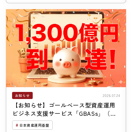
お知らせ
2026.07.24
【お知らせ】ゴールベース型資産運用
ビジネス支援サービス「GBASs」（ジ
ーバス）のご支援残高1,300億円突破
日本資産運用基盤