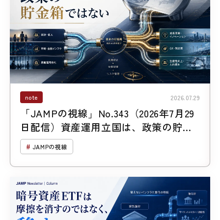
note
2026.07.29
「JAMPの視線」No.343（2026年7月29
日配信）資産運用立国は、政策の貯金
箱ではない
JAMPの視線