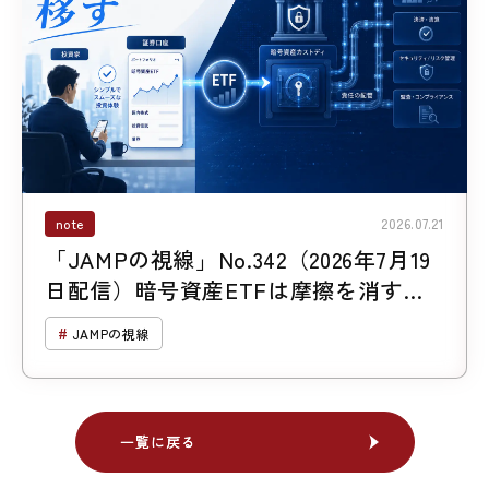
note
2026.07.21
「JAMPの視線」No.342（2026年7月19
日配信）暗号資産ETFは摩擦を消すの
ではなく、移す
JAMPの視線
一覧に戻る
一覧に戻る