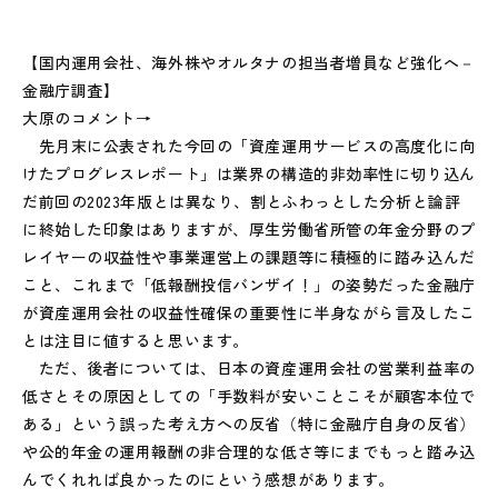
【国内運用会社、海外株やオルタナの担当者増員など強化へ－
金融庁調査】
大原のコメント→
先月末に公表された今回の「資産運用サービスの高度化に向
けたプログレスレポート」は業界の構造的非効率性に切り込ん
だ前回の2023年版とは異なり、割とふわっとした分析と論評
に終始した印象はありますが、厚生労働省所管の年金分野のプ
レイヤーの収益性や事業運営上の課題等に積極的に踏み込んだ
こと、これまで「低報酬投信バンザイ！」の姿勢だった金融庁
が資産運用会社の収益性確保の重要性に半身ながら言及したこ
とは注目に値すると思います。
ただ、後者については、日本の資産運用会社の営業利益率の
低さとその原因としての「手数料が安いことこそが顧客本位で
ある」という誤った考え方への反省（特に金融庁自身の反省）
や公的年金の運用報酬の非合理的な低さ等にまでもっと踏み込
んでくれれば良かったのにという感想があります。