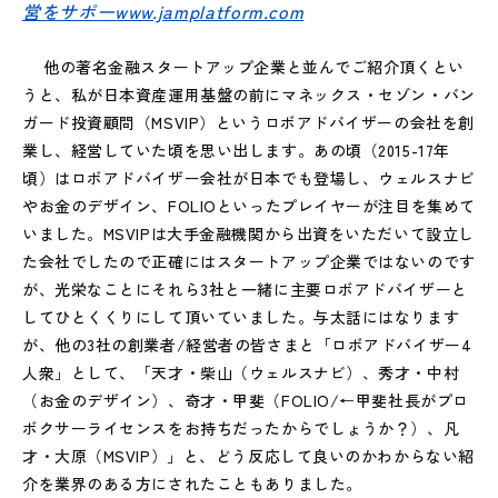
営をサポー
www.jamplatform.com
他の著名金融スタートアップ企業と並んでご紹介頂くとい
うと、私が日本資産運用基盤の前にマネックス・セゾン・バン
ガード投資顧問（MSVIP）というロボアドバイザーの会社を創
業し、経営していた頃を思い出します。あの頃（2015-17年
頃）はロボアドバイザー会社が日本でも登場し、ウェルスナビ
やお金のデザイン、FOLIOといったプレイヤーが注目を集めて
いました。MSVIPは大手金融機関から出資をいただいて設立し
た会社でしたので正確にはスタートアップ企業ではないのです
が、光栄なことにそれら3社と一緒に主要ロボアドバイザーと
してひとくくりにして頂いていました。与太話にはなります
が、他の3社の創業者/経営者の皆さまと「ロボアドバイザー4
人衆」として、「天才・柴山（ウェルスナビ）、秀才・中村
（お金のデザイン）、奇才・甲斐（FOLIO/←甲斐社長がプロ
ボクサーライセンスをお持ちだったからでしょうか？）、凡
才・大原（MSVIP）」と、どう反応して良いのかわからない紹
介を業界のある方にされたこともありました。