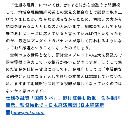
「仕組み融資」については、2年ほど前から金融庁は問題視
して、地域金融機関経営者との意見交換会などで話題に取り上
げてきましたが、なかなか減らなかったため、供給元の方から
蛇口を閉めることとしたのかと思います。組成会社としても従
来であればニーズに応えていると言っていれば何とかなったも
のが、最近はプロダクトガバナンスが厳しく問われるようにな
っており撤退ということになったのでしょう。
金利のある世界となり、預貸金スプレッドの拡大を見込んで
預金獲得に注力している銀行が多いと聞きますが、こうして集
めた資金を仕組み貸出に回しても、金融庁としては「本質的な
金融仲介とは異なる」として銀行の本業とは認識していないた
め、ますます地域銀行に対する視線が厳しくなっていくのでは
ないかと思われます。
仕組み融資「国債リパ」、野村証券も撤退 含み損非
開示、監督強化で - 日本経済新聞 (日本経済新
聞)
newspicks.com