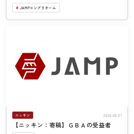
について （第２回「暗号資産に係る規
JAMPコンプラチーム
制の見直し」）
ニッキン
2026.08.07
【ニッキン：寄稿】ＧＢＡの受益者