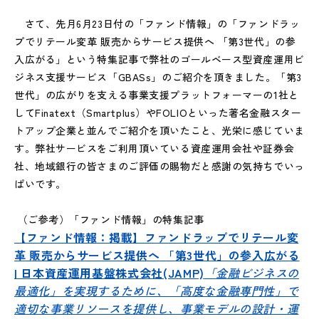
さて、先月6月23日付の「ファンド情報」の「ファンドラッ
プでリテール変革 販売からサービス提供へ 「第3世代」の参
入広がる」という特集記事で弊社のゴールベース型資産運用ビ
ジネス支援サービス「GBASs」のご紹介を頂きました。「第3
世代」の広がりを支える事業支援プラットフォーマーの1社と
してFinatext（Smartplus）やFOLIOといった著名金融スター
トアップ企業と並んでご紹介を頂いたこと、光栄に感じていま
す。弊社サービスをご利用頂いている資産運用会社や証券会
社、地域銀行の皆さまのご評価の賜物だと感謝の気持ちでいっ
ぱいです。
（ご参考）「ファンド情報」の特集記事
【ファンド情報：掲載】ファンドラップでリテール変
革 販売からサービス提供へ 「第3世代」の参入広がる
| 日本資産運用基盤株式会社(JAMP)
「金融ビジネスの
最適化」を実現するために、「高度な金融専門性」で
適切な事業リソースを提供し、事業モデルの設計・運