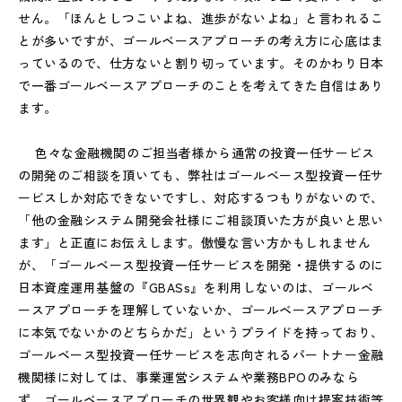
せん。「ほんとしつこいよね、進歩がないよね」と言われるこ
とが多いですが、ゴールベースアプローチの考え方に心底はま
っているので、仕方ないと割り切っています。そのかわり日本
で一番ゴールベースアプローチのことを考えてきた自信はあり
ます。
色々な金融機関のご担当者様から通常の投資一任サービス
の開発のご相談を頂いても、弊社はゴールベース型投資一任サ
ービスしか対応できないですし、対応するつもりがないので、
「他の金融システム開発会社様にご相談頂いた方が良いと思い
ます」と正直にお伝えします。傲慢な言い方かもしれません
が、「ゴールベース型投資一任サービスを開発・提供するのに
日本資産運用基盤の『GBASs』を利用しないのは、ゴールベ
ースアプローチを理解していないか、ゴールベースアプローチ
に本気でないかのどちらかだ」というプライドを持っており、
ゴールベース型投資一任サービスを志向されるパートナー金融
機関様に対しては、事業運営システムや業務BPOのみなら
ず、ゴールベースアプローチの世界観やお客様向け提案技術等