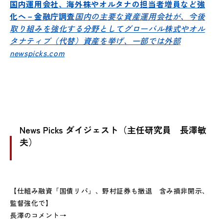
国内運用会社、海外株やオルタナの担当者増員など強
化へ－金融庁調査
国内の主要な資産運用会社が、今後
取り組みを強化する分野としてグローバル株式やオル
タナティブ（代替）資産を挙げ、一部では外部
newspicks.com
News Picks ダイジェスト（主任研究員 長澤敏
夫）
【仕組み融資「国債リパ」、野村証券も撤退 含み損非開示、
監督強化で】
長澤のコメント→