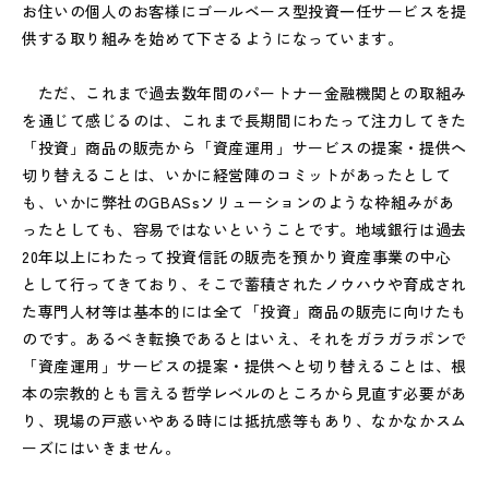
お住いの個人のお客様にゴールベース型投資一任サービスを提
供する取り組みを始めて下さるようになっています。
ただ、これまで過去数年間のパートナー金融機関との取組み
を通じて感じるのは、これまで長期間にわたって注力してきた
「投資」商品の販売から「資産運用」サービスの提案・提供へ
切り替えることは、いかに経営陣のコミットがあったとして
も、いかに弊社のGBASsソリューションのような枠組みがあ
ったとしても、容易ではないということです。地域銀行は過去
20年以上にわたって投資信託の販売を預かり資産事業の中心
として行ってきており、そこで蓄積されたノウハウや育成され
た専門人材等は基本的には全て「投資」商品の販売に向けたも
のです。あるべき転換であるとはいえ、それをガラガラポンで
「資産運用」サービスの提案・提供へと切り替えることは、根
本の宗教的とも言える哲学レベルのところから見直す必要があ
り、現場の戸惑いやある時には抵抗感等もあり、なかなかスム
ーズにはいきません。