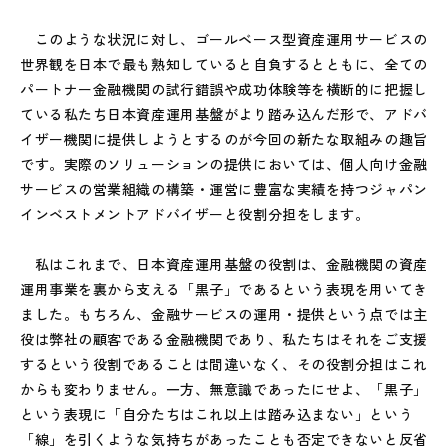
このような状況に対し、ゴールベース型資産運用サービスの
世界観を日本で最も熟知していると自負するとともに、全ての
パートナー金融機関の試行錯誤や成功体験等を横断的に把握し
ている私たち日本資産運用基盤がより踏み込んだ形で、アドバ
イザー機関に提供しようとするのが今回の新たな取組みの趣旨
です。実際のソリューションの提供においては、個人向け金融
サービスの営業組織の構築・運営に豊富な実績を持つジャパン
インベストメントアドバイザーと役割分担をします。
私はこれまで、日本資産運用基盤の役割は、金融機関の資産
運用事業を裏から支える「黒子」であるという表現を用いてき
ました。もちろん、金融サービスの運用・提供という点では主
役は弊社の顧客である金融機関であり、私たちはそれをご支援
するという役割であることは間違いなく、その役割分担はこれ
からも変わりません。一方、無意識であったにせよ、「黒子」
という表現に「自分たちはこれ以上は踏み込まない」という
「線」を引くような気持ちがあったことも否定できないと反省