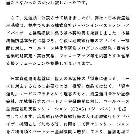
当たらなかったのが少し寂しかったです。
さて、先週頭に公表させて頂きましたが、弊社・日本資産運
用基盤は、株主でもある株式会社ジャパンインベストメントア
ドバイザーと業務提携に係る基本契約書を締結しました。本業
務提携基本契約に基づき、今後は地域銀行等のアドバイザー機
関に対し、ゴールベース特化型研修プログラムの開発・提供や
営業戦略策定・実行支援、フォローアップ等を内容とする営業
支援ソリューションを提供してまいります。
日本資産運用基盤は、個人のお客様の「将来に備える」ニー
ズに対応するために必要なのは「投資」商品ではなく、「資産
運用」サービスであるという理念のもと、資産運用会社や証券
会社、地域銀行等のパートナー金融機関に対し、ゴールベース
型資産運用支援ソリューション（GBASs（ジーバス））を提
供しています。広島銀行や佐賀銀行等の大手地域銀行もアドバ
イザー機関として加わる等、お蔭さまで徐々にソリューション
をご利用頂くパートナー金融機関は増加しており、当該地域に