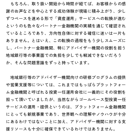
もちろん、取り扱い開始から時間が経てば、お客様からの感
謝のお声などを中心とする成功体験が現場に積み上がり、少し
ずつペースを速める形で「資産運用」サービスへの転換が進む
というのも色々なパートナー金融機関の実績を通じて確認され
ているところであり、方向性自体に対する確信に迷いは一片も
ありません。とはいえ、この転換の過程をもう少しスムーズに
し、パートナー金融機関、特にアドバイザー機関の役割を担う
地域銀行等の事業面での負担を少しでも軽減できないだろう
か、そんな問題意識をずっと持っています。
地域銀行等のアドバイザー機関向けの研修プログラムの提供
や営業支援等については、これまではもっぱらプラットフォー
ム金融機関と呼ばれる投資一任運用会社に一義的にその役割を
担って頂いていましたが、当然ながらゴールベース型投資一任
サービスの運用・提供というのは、プラットフォーム金融機関
にとっても新規事業であり、世界観への理解やノウハウが十分
にあるわけではないことに加え、アドバイザー機関に対する支
援リソースも十分に確保できているわけではありません。