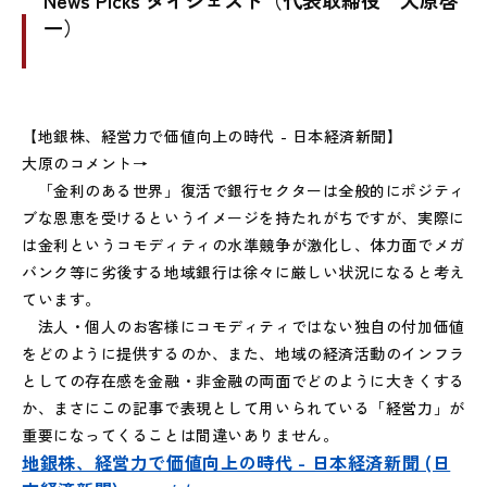
News Picks ダイジェスト（代表取締役 大原啓
一）
【地銀株、経営力で価値向上の時代 - 日本経済新聞】
大原のコメント→
「金利のある世界」復活で銀行セクターは全般的にポジティ
ブな恩恵を受けるというイメージを持たれがちですが、実際に
は金利というコモディティの水準競争が激化し、体力面でメガ
バンク等に劣後する地域銀行は徐々に厳しい状況になると考え
ています。
法人・個人のお客様にコモディティではない独自の付加価値
をどのように提供するのか、また、地域の経済活動のインフラ
としての存在感を金融・非金融の両面でどのように大きくする
か、まさにこの記事で表現として用いられている「経営力」が
重要になってくることは間違いありません。
地銀株、経営力で価値向上の時代 - 日本経済新聞 (日