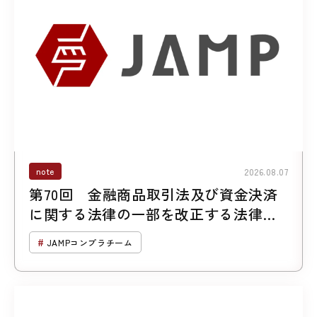
note
2026.08.07
第70回 金融商品取引法及び資金決済
に関する法律の一部を改正する法律案
について （第２回「暗号資産に係る規
JAMPコンプラチーム
制の見直し」）