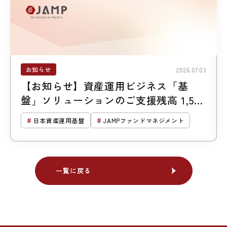
お知らせ
2026.07.03
【お知らせ】資産運用ビジネス「基
盤」ソリューションのご支援残高 1,500
億円突破
日本資産運用基盤
JAMPファンドマネジメント
一覧に戻る
一覧に戻る