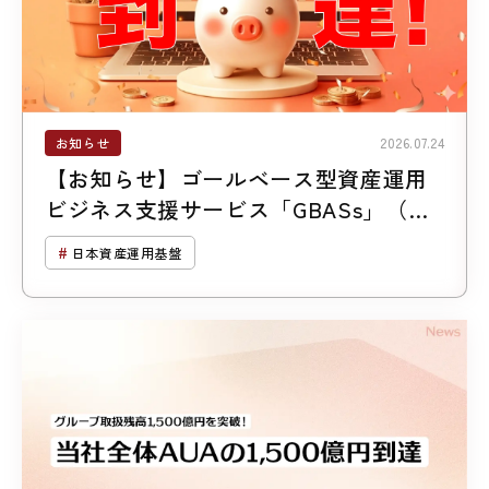
お知らせ
2026.07.24
【お知らせ】ゴールベース型資産運用
ビジネス支援サービス「GBASs」（ジ
ーバス）のご支援残高1,300億円突破
日本資産運用基盤