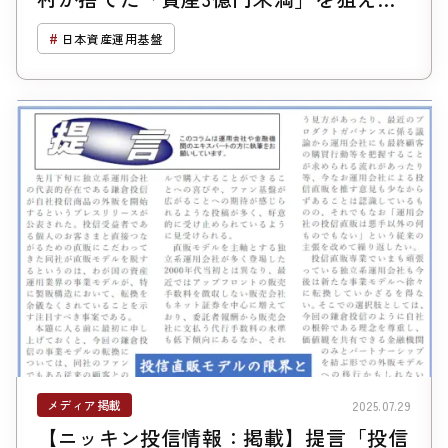
SMBC×SBIが狙う“新興富裕層”の正体
日本資産運用基盤
メディア掲載
2025.07.29
【ニッキン投信情報：掲載】提言「投信