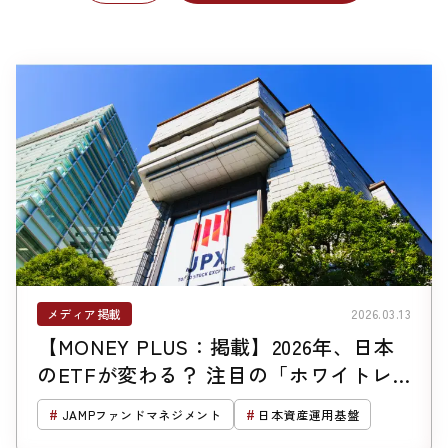
メディア掲載
2026.03.13
【MONEY PLUS：掲載】2026年、日本
のETFが変わる？ 注目の「ホワイトレ
ーベルETF」とは何か
JAMPファンドマネジメント
日本資産運用基盤