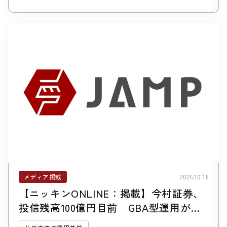
い資産承継」を可能に－日本資産運用基
盤
メディア掲載
2025.10.15
【ニッキンONLINE：掲載】今村証券、
投信残高100億円目前 GBA型運用が浸
透