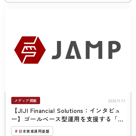
メディア掲載
2025.11.17
【JIJI Financial Solutions：インタビュ
ー】ゴールベース型運用を支援する「Ｇ
ＢＡＳｓ」、来年夏、相続オプションを
日本資産運用基盤
追加＝日本初、「生前契約を前提としな