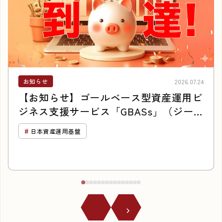
お知らせ
2026.07.24
【お知らせ】ゴールベース型資産運用ビ
ジネス支援サービス「GBASs」（ジーバ
ス）のご支援残高1,300億円突破
日本資産運用基盤