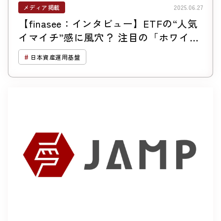
メディア掲載
2025.06.27
【finasee：インタビュー】ETFの“人気
イマイチ”感に風穴？ 注目の「ホワイト
レーベルサービス」とは何で、ETF再活
日本資産運用基盤
性化にどうつながりうるか