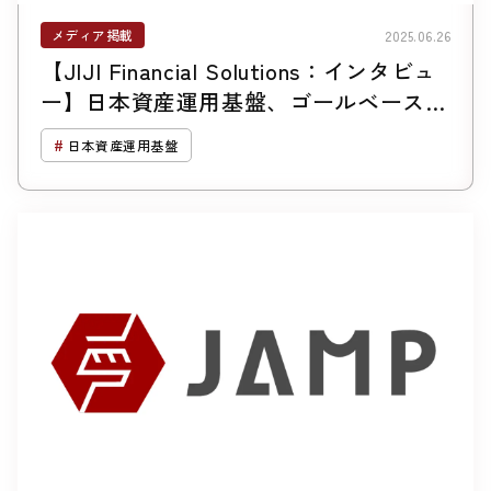
メディア掲載
2025.06.26
【JIJI Financial Solutions：インタビュ
ー】日本資産運用基盤、ゴールベース型
運用「ＧＢＡＳｓ」の残高拡大＝「プラ
日本資産運用基盤
ン・プロセス重視のコンセプト」と「地
域金融機関の対面営業の強み」が奏功