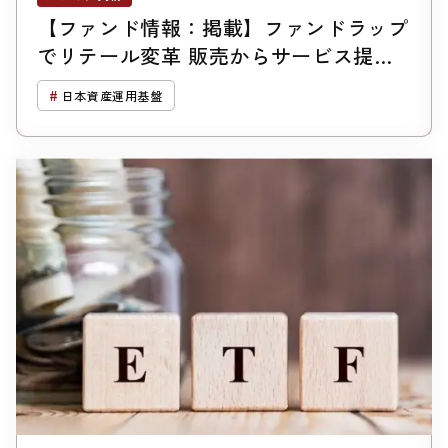
【ファンド情報：掲載】ファンドラップ
でリテール変革 販売からサービス提供
へ 「第3世代」の参入広がる
日本資産運用基盤