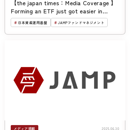
【the japan times：Media Coverage 】
Forming an ETF just got easier in
Japan with new white-label service
日本資産運用基盤
JAMPファンドマネジメント
メディア掲載
2025.06.30