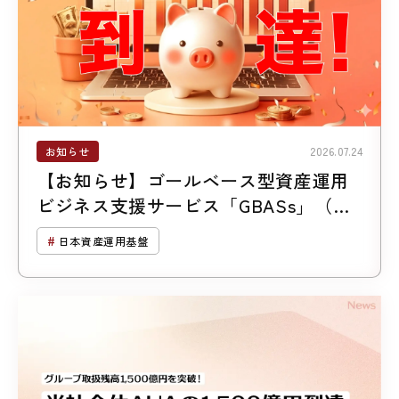
お知らせ
2026.07.24
【お知らせ】ゴールベース型資産運用
ビジネス支援サービス「GBASs」（ジ
ーバス）のご支援残高1,300億円突破
日本資産運用基盤