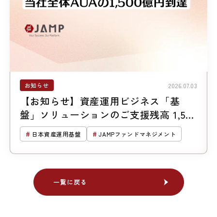
お知らせ
2026.07.03
【お知らせ】資産運用ビジネス「基
盤」ソリューションのご支援残高 1,500
億円突破
日本資産運用基盤
JAMPファンドマネジメント
一覧に戻る
一覧に戻る