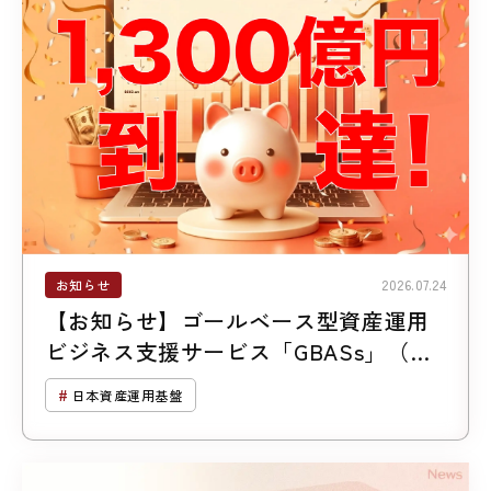
お知らせ
2026.07.24
【お知らせ】ゴールベース型資産運用
ビジネス支援サービス「GBASs」（ジ
ーバス）のご支援残高1,300億円突破
日本資産運用基盤