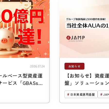
お知らせ
2026.07.24
ールベース型資産運
【お知らせ】資産
ービス「GBASs」
盤」ソリューショ
支援残高1,300億円
1,500 億円突破
日本資産運用基盤
JA