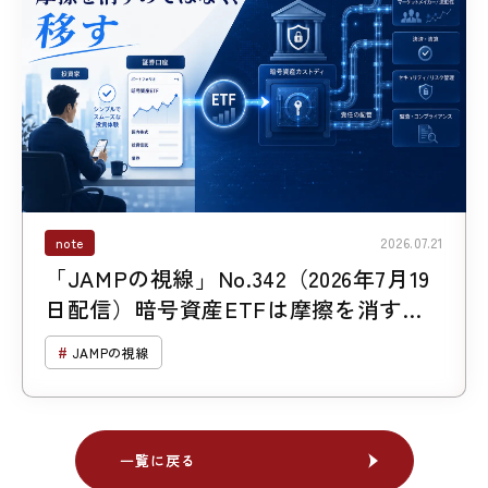
note
2026.07.21
「JAMPの視線」No.342（2026年7月19
日配信）暗号資産ETFは摩擦を消すの
ではなく、移す
JAMPの視線
一覧に戻る
一覧に戻る