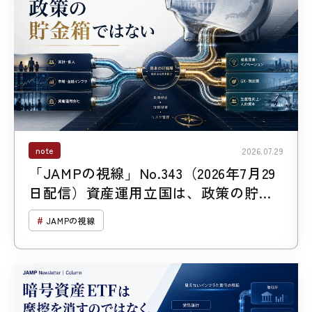
note
2026.07.29
「JAMPの視線」No.343（2026年7月29
日配信）資産運用立国は、政策の貯金
箱ではない
JAMPの視線