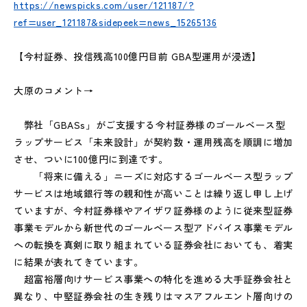
https://newspicks.com/user/121187/?
ref=user_121187&sidepeek=news_15265136
【今村証券、投信残高100億円目前 GBA型運用が浸透】
大原のコメント→
弊社「GBASs」がご支援する今村証券様のゴールベース型
ラップサービス「未来設計」が契約数・運用残高を順調に増加
させ、ついに100億円に到達です。
「将来に備える」ニーズに対応するゴールベース型ラップ
サービスは地域銀行等の親和性が高いことは繰り返し申し上げ
ていますが、今村証券様やアイザワ証券様のように従来型証券
事業モデルから新世代のゴールベース型アドバイス事業モデル
への転換を真剣に取り組まれている証券会社においても、着実
に結果が表れてきています。
超富裕層向けサービス事業への特化を進める大手証券会社と
異なり、中堅証券会社の生き残りはマスアフルエント層向けの