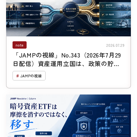
note
2026.07.29
「JAMPの視線」No.343（2026年7月29
日配信）資産運用立国は、政策の貯金
箱ではない
JAMPの視線