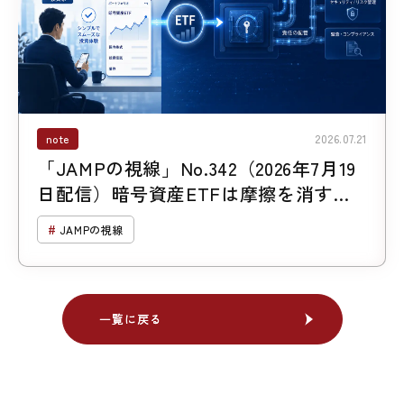
note
2026.07.21
「JAMPの視線」No.342（2026年7月19
日配信）暗号資産ETFは摩擦を消すの
ではなく、移す
JAMPの視線
一覧に戻る
一覧に戻る