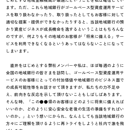
じめとする地域金融機関が最適だということを私は確信してい
ます。ただ、これら地域銀行がゴールベース型資産運用サービ
スを取り扱わなかったり、取り扱ったとしてもお客様に対して
適切な提案・提供ができなかったりすると、当該地域銀行の預
かり資産ビジネスが成長機会を逸するということはもちろんな
のですが、何よりもその地域のお客様が「将来に備える」サー
ビスを利用できなくなるというあってはならないことになって
しまいます。
直井をはじめとする弊社メンバーや私は、ほぼ毎週のように
全国の地域銀行の皆さまを訪問し、ゴールベース型資産運用サ
ービスのお客様にとっての付加価値や地域銀行のビジネス面で
の成長可能性等をお話させて頂きますが、私たちの力不足ゆ
え、前向きな反応を示して頂けないこともしばしばあります。
そんな時、「この●●県のお客様はどのように将来に備えれば
いいのか、どのように安心安全な老後の生活の準備をすればい
いのか。」という想いにかられ、なんとしても当該地域銀行の
方々にご理解を頂けるように再トライをしようと社内で激を飛