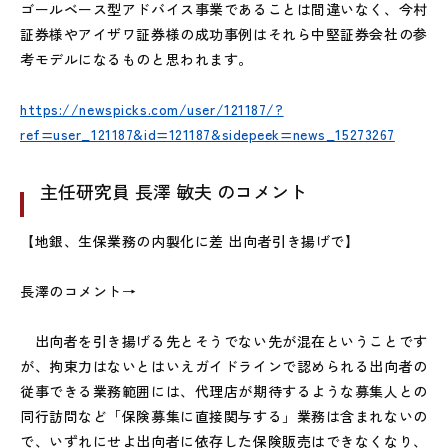
ゴールベース型アドバイス事業であることは間違いなく、今村
証券様やアイザワ証券様の成功事例はそれら中堅証券会社の参
考モデルになるものと思われます。
https://newspicks.com/user/121187/?
ref=user_121187&id=121187&sidepeek=news_15273267
主任研究員 長澤 敏夫 のコメント
【地銀、生保業務の内製化に差 出向者引き揚げで】
長澤のコメント→
出向者を引き揚げる先とそうでない先が混在ということです
が、拘束力はないとはいえガイドラインで認められる出向者の
従事できる業務範囲には、代理店が期待するような募集人との
同行訪問など「保険募集に直接関与する」業務は含まれないの
で、いずれにせよ出向者に依存した保険販売はできなくなり、