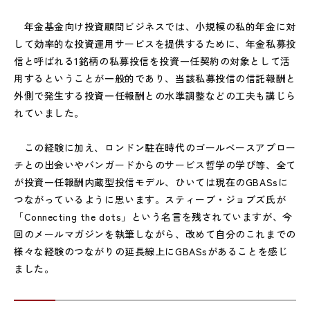
年金基金向け投資顧問ビジネスでは、小規模の私的年金に対
して効率的な投資運用サービスを提供するために、年金私募投
信と呼ばれる1銘柄の私募投信を投資一任契約の対象として活
用するということが一般的であり、当該私募投信の信託報酬と
外側で発生する投資一任報酬との水準調整などの工夫も講じら
れていました。
この経験に加え、ロンドン駐在時代のゴールベースアプロー
チとの出会いやバンガードからのサービス哲学の学び等、全て
が投資一任報酬内蔵型投信モデル、ひいては現在のGBASsに
つながっているように思います。スティーブ・ジョブズ氏が
「Connecting the dots」という名言を残されていますが、今
回のメールマガジンを執筆しながら、改めて自分のこれまでの
様々な経験のつながりの延長線上にGBASsがあることを感じ
ました。