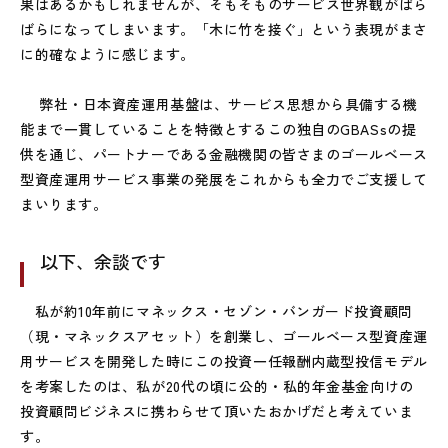
果はあるかもしれませんが、そもそものサービス世界観がばら
ばらになってしまいます。「木に竹を接ぐ」という表現がまさ
に的確なように感じます。
弊社・日本資産運用基盤は、サービス思想から具備する機
能まで一貫していることを特徴とするこの独自のGBASsの提
供を通じ、パートナーである金融機関の皆さまのゴールベース
型資産運用サービス事業の発展をこれからも全力でご支援して
まいります。
以下、余談です
私が約10年前にマネックス・セゾン・バンガード投資顧問
（現・マネックスアセット）を創業し、ゴールベース型資産運
用サービスを開発した時にこの投資一任報酬内蔵型投信モデル
を考案したのは、私が20代の頃に公的・私的年金基金向けの
投資顧問ビジネスに携わらせて頂いたおかげだと考えていま
す。