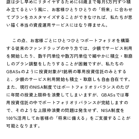
庭は少し早めにリタイヤするために60歳まで毎月5万円ずつ積
み立てるという風に、お客様ひとりひとりの「将来」に合わせ
てプランをカスタマイズすることができなければ、私たちが思
い描く本当の資産運用サービスにはなり得ません。
この点、お客様ごとにひとつひとつポートフォリオを構築
する従来のファンドラップのやり方では、少額でサービス利用
を開始したり、数千円単位や数万円単位で細やかに積立・取崩
しのプラン調整をしたりすることが困難ですが、私たちの
GBASsのように投資対象が1銘柄の専用投資信託のみとする
と、少額のサービス利用開始も積立・取崩しも自由自在です。
また、現行のNISA制度ではポートフォリオリバランスのたび
に年間の投資上限枠を浪費してしまいますが、GBASsでは専
用投資信託の中でポートフォリオリバランスが完結しますの
で、そのような上限枠浪費の問題は発生せず、NISA制度を
100％活用してお客様の「将来に備える」をご支援することが
可能となります。