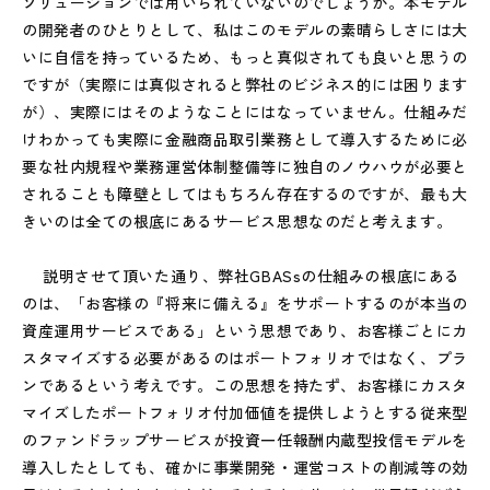
ソリューションでは用いられていないのでしょうか。本モデル
の開発者のひとりとして、私はこのモデルの素晴らしさには大
いに自信を持っているため、もっと真似されても良いと思うの
ですが（実際には真似されると弊社のビジネス的には困ります
が）、実際にはそのようなことにはなっていません。仕組みだ
けわかっても実際に金融商品取引業務として導入するために必
要な社内規程や業務運営体制整備等に独自のノウハウが必要と
されることも障壁としてはもちろん存在するのですが、最も大
きいのは全ての根底にあるサービス思想なのだと考えます。
説明させて頂いた通り、弊社GBASsの仕組みの根底にある
のは、「お客様の『将来に備える』をサポートするのが本当の
資産運用サービスである」という思想であり、お客様ごとにカ
スタマイズする必要があるのはポートフォリオではなく、プラ
ンであるという考えです。この思想を持たず、お客様にカスタ
マイズしたポートフォリオ付加価値を提供しようとする従来型
のファンドラップサービスが投資一任報酬内蔵型投信モデルを
導入したとしても、確かに事業開発・運営コストの削減等の効