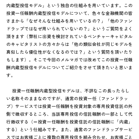
内蔵型投信モデル」という独自の仕組みを用いています。この
投資一任報酬内蔵型投信モデルについて、色々な金融機関の皆
さまから「なぜそんな仕組みを用いているの？」「他のファン
ドラップではなぜ用いられていないの？」というご質問をよく
頂きます（弊社に出資を検討されているベンチャーキャピタル
のキャピタリストの方々からは「他の類似会社が同じモデルを
真似したら優位性がなくなるのでは？」という質問を頂いたり
もします）。そこで今回のメルマガでは改めてこの投資一任報
酬内蔵型投信モデルについてご紹介をさせて頂きたいと思いま
す。
投資一任報酬内蔵型投信モデルは、不評なこの長ったらし
い名称そのままなのですが、通常の投資一任（ファンドラッ
プ）サービスでは投資一任報酬を投資対象の専用投資信託の外
側で徴収するところ、当該専用投信の信託報酬の一部として代
行徴収する（＝投資一任報酬を投資信託の信託報酬に「内蔵」
する）という仕組みです。また、通常のファンドラップサービ
スではお客様ごとに複数の専用投信を組み合わせ、お客様ごと