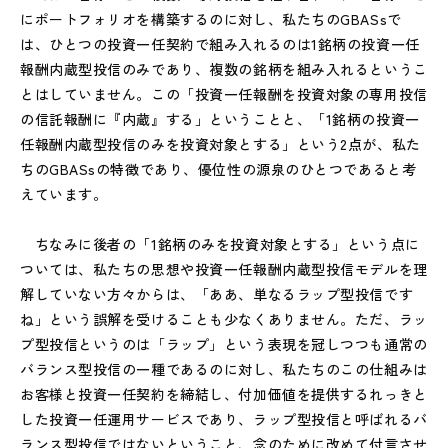
にポートフォリオを構築するのに対し、私たちのGBASsで
は、ひとつの投資一任契約で組み入れるのは1銘柄の投資一任
報酬内蔵型投信のみであり、複数の銘柄を組み入れるというこ
とはしていません。この「投資一任報酬を投資対象の専用投信
の信託報酬に『内蔵』する」ということと、「1銘柄の投資一
任報酬内蔵型投信のみを投資対象とする」という2点が、私た
ちのGBASsの特徴であり、優位性の源泉のひとつであると考
えています。
ちなみに後者の「1銘柄のみを投資対象とする」という点に
ついては、私たちの思想や投資一任報酬内蔵型投信モデルを理
解していない方々からは、「ああ、単なるラップ型投信です
ね」という誤解を受けることも少なくありません。ただ、ラッ
プ型投信というのは「ラップ」という表現を冠しつつも通常の
バランス型投信の一種であるのに対し、私たちのこの仕組みは
お客様と投資一任契約を締結し、付加価値を提供するれっきと
した投資一任運用サービスであり、ラップ型投信と呼ばれるバ
ランス型投信ではないということ、念のために改めて付言させ