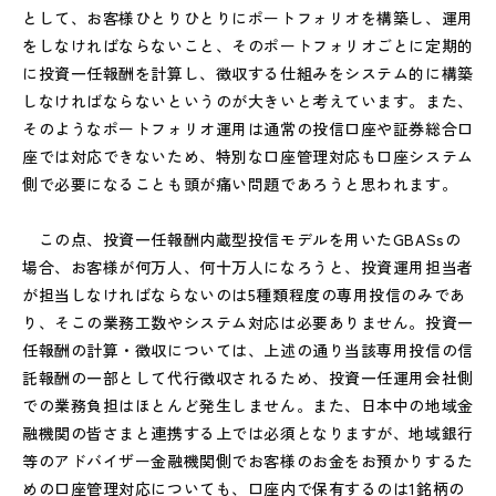
として、お客様ひとりひとりにポートフォリオを構築し、運用
をしなければならないこと、そのポートフォリオごとに定期的
に投資一任報酬を計算し、徴収する仕組みをシステム的に構築
しなければならないというのが大きいと考えています。また、
そのようなポートフォリオ運用は通常の投信口座や証券総合口
座では対応できないため、特別な口座管理対応も口座システム
側で必要になることも頭が痛い問題であろうと思われます。
この点、投資一任報酬内蔵型投信モデルを用いたGBASsの
場合、お客様が何万人、何十万人になろうと、投資運用担当者
が担当しなければならないのは5種類程度の専用投信のみであ
り、そこの業務工数やシステム対応は必要ありません。投資一
任報酬の計算・徴収については、上述の通り当該専用投信の信
託報酬の一部として代行徴収されるため、投資一任運用会社側
での業務負担はほとんど発生しません。また、日本中の地域金
融機関の皆さまと連携する上では必須となりますが、地域銀行
等のアドバイザー金融機関側でお客様のお金をお預かりするた
めの口座管理対応についても、口座内で保有するのは1銘柄の