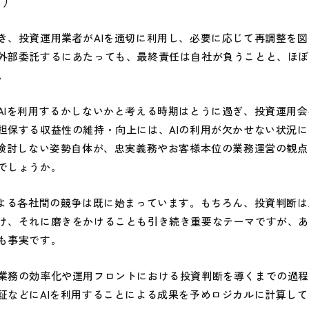
ト）
、投資運用業者がAIを適切に利用し、必要に応じて再調整を図
外部委託するにあたっても、最終責任は自社が負うことと、ほ
。
Iを利用するかしないかと考える時期はとうに過ぎ、投資運用会
担保する収益性の維持・向上には、AIの利用が欠かせない状況
を検討しない姿勢自体が、忠実義務やお客様本位の業務運営の観
でしょうか。
よる各社間の競争は既に始まっています。もちろん、投資判断は
け、それに磨きをかけることも引き続き重要なテーマですが、
も事実です。
務の効率化や運用フロントにおける投資判断を導くまでの過程
証などにAIを利用することによる成果を予めロジカルに計算し