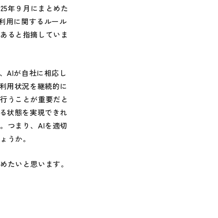
25年９月にまとめた
I利用に関するルール
があると指摘していま
、AIが自社に相応し
の利用状況を継続的に
を行うことが重要だと
ける状態を実現できれ
。つまり、AIを適切
しょうか。
めたいと思います。