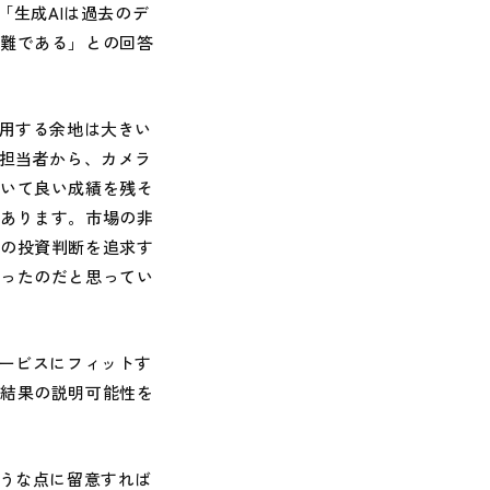
「生成AIは過去のデ
困難である」との回答
用する余地は大きい
用担当者から、カメラ
おいて良い成績を残そ
があります。市場の非
善の投資判断を追求す
かったのだと思ってい
ービスにフィットす
成結果の説明可能性を
うな点に留意すれば