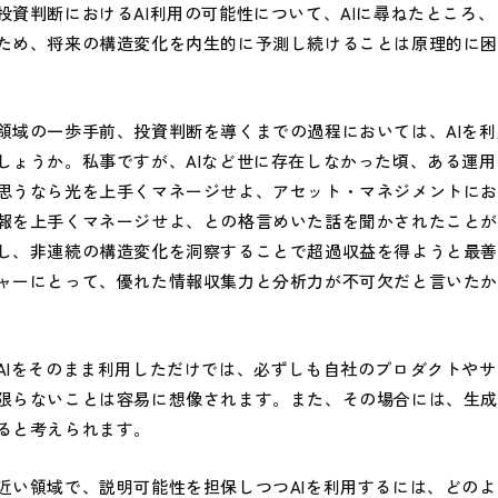
資判断におけるAI利用の可能性について、AIに尋ねたところ、
ため、将来の構造変化を内生的に予測し続けることは原理的に
域の一歩手前、投資判断を導くまでの過程においては、AIを利
しょうか。私事ですが、AIなど世に存在しなかった頃、ある運
思うなら光を上手くマネージせよ、アセット・マネジメントに
報を上手くマネージせよ、との格言めいた話を聞かされたこと
し、非連続の構造変化を洞察することで超過収益を得ようと最
ャーにとって、優れた情報収集力と分析力が不可欠だと言いた
Iをそのまま利用しただけでは、必ずしも自社のプロダクトやサ
限らないことは容易に想像されます。また、その場合には、生
ると考えられます。
い領域で、説明可能性を担保しつつAIを利用するには、どのよ