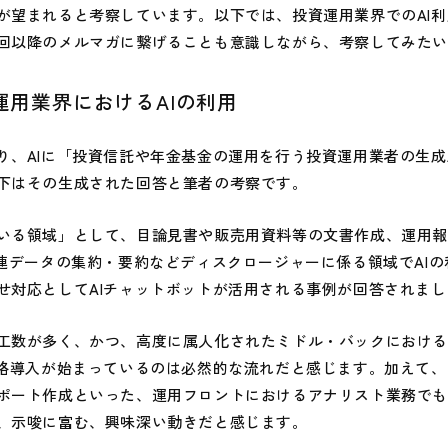
が望まれると考察しています。以下では、投資運用業界でのAI
回以降のメルマガに繋げることも意識しながら、考察してみた
運用業界におけるAIの利用
、AIに「投資信託や年金基金の運用を行う投資運用業者の生成
下はその生成された回答と筆者の考察です。
る領域」として、目論見書や販売用資料等の文書作成、運用報
関連データの集約・要約などディスクロージャーに係る領域でAI
せ対応としてAIチャットボットが活用される事例が回答されまし
数が多く、かつ、高度に属人化されたミドル・バックにおける
本格導入が始まっているのは必然的な流れだと感じます。加えて
ポート作成といった、運用フロントにおけるアナリスト業務で
、示唆に富む、興味深い動きだと感じます。