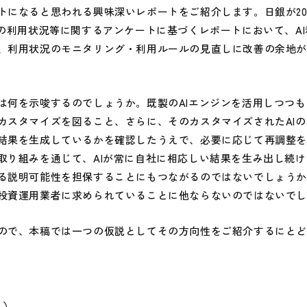
トになると思われる興味深いレポートをご紹介します。日銀が20
Iの利用状況等に関するアンケートに基づくレポートにおいて、A
、利用状況のモニタリング・利用ルールの見直しに改善の余地
何を示唆するのでしょうか。既製のAIエンジンを活用しつつも
カスタマイズを図ること、さらに、そのカスタマイズされたAI
結果を生成しているかを確認したうえで、必要に応じて再調整
取り組みを通じて、AIが常に自社に相応しい結果を生み出し続
る説明可能性を担保することにもつながるのではないでしょうか
投資運用業者に求められていることに他ならないのではないで
で、本稿では一つの仮説としてその方向性をご紹介するにとど