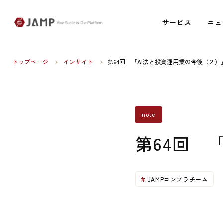
サービス
サービス
ニュ
ニュ
トップページ
インサイト
第64回 「AI法と投資運用業の今後（２）
note
第64回 
JAMPコンプラチーム