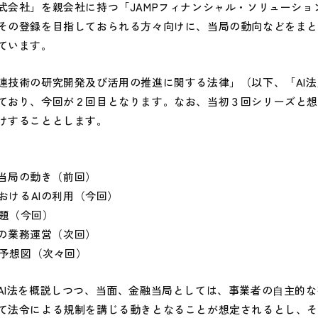
会社」を親会社に持つ「JAMPフィナンシャル・ソリューショ
その登録を目指しておられる方々向けに、当局の動向などをまとめ
ています。
連技術の研究開発及び活用の推進に関する法律」（以下、「AI
ており、今回が２回目となります。なお、当初３回シリーズと
けすることとします。
金融当局の動き（前回）
におけるAIの利用（今回）
問題（今回）
本位の業務運営（次回）
来予想図（次々回）
I法を概説しつつ、当面、金融当局としては、事業者の⾃主的な
て法令による規制を講じる動きとなることが想定されるとし、