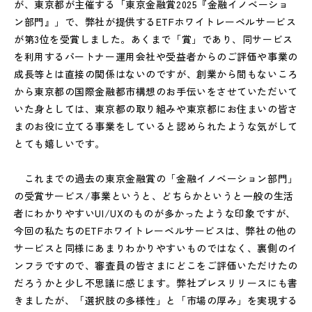
が、東京都が主催する「東京金融賞2025『金融イノベーショ
ン部門』」で、弊社が提供するETFホワイトレーベルサービス
が第3位を受賞しました。あくまで「賞」であり、同サービス
を利用するパートナー運用会社や受益者からのご評価や事業の
成長等とは直接の関係はないのですが、創業から間もないころ
から東京都の国際金融都市構想のお手伝いをさせていただいて
いた身としては、東京都の取り組みや東京都にお住まいの皆さ
まのお役に立てる事業をしていると認められたような気がして
とても嬉しいです。
これまでの過去の東京金融賞の「金融イノベーション部門」
の受賞サービス/事業というと、どちらかというと一般の生活
者にわかりやすいUI/UXのものが多かったような印象ですが、
今回の私たちのETFホワイトレーベルサービスは、弊社の他の
サービスと同様にあまりわかりやすいものではなく、裏側のイ
ンフラですので、審査員の皆さまにどこをご評価いただけたの
だろうかと少し不思議に感じます。弊社プレスリリースにも書
きましたが、「選択肢の多様性」と「市場の厚み」を実現する