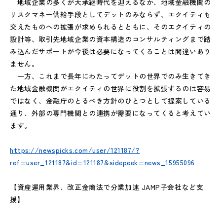
地域企業の多くが大承継時代を迎えるなか、地域金融機関の
リスクマネー供給手段としてデットのみならず、エクイティも
交えたものへの拡張が求められるとともに、そのエクイティの
設計等、取引先地域企業の資本構造のコンサルティングまで踏
み込んだサポートが今後は必要になってくることは間違いあり
ません。
一方、これまで長年にわたってデットの世界でのみ生きてき
た地域金融機関がエクイティの世界に役割を拡張するのは容易
ではなく、金融庁のとるべき方針のひとつとして提案している
通り、外部の専門機関との連携が需要になってくると考えてい
ます。
https://newspicks.com/user/121187/?
ref=user_121187&id=121187&sidepeek=news_15955096
【資産運用業界、改正金商法で分業加速 JAMP子会社など支
援】