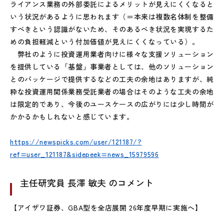
ライアンス業務の外部委託によるメリットが見えにくくなると
いう状況があるように思われます（＝本来は複数名体制を整備
すべきという認識がないため、そのあるべき状況を実現するた
めの負担軽減という付加価値が見えにくくなっている）。
弊社のように投資運用業者向けに様々な支援ソリューション
を提供している「基盤」事業者としては、他のソリューション
とのパッケージで提供するなどの工夫の余地はありますが、純
粋な投資運用関係業務受託業者の場合はそのような工夫の余地
は限定的であり、今後のユースケースの広がりには少し時間が
かかるかもしれないと感じています。
https://newspicks.com/user/121187/?
ref=user_121187&sidepeek=news_15979596
主任研究員 長澤 敏夫 のコメント
【アイザワ証券、GBA型を全店展開 26年度早期に実施へ】