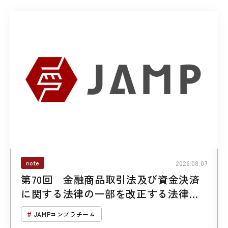
note
2026.08.07
第70回 金融商品取引法及び資金決済
に関する法律の一部を改正する法律案
について （第２回「暗号資産に係る規
JAMPコンプラチーム
制の見直し」）