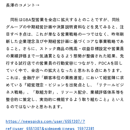
長澤のコメント→
同社はGBA型営業を全店に拡大するとのことですが、同社
グループの中期経営計画や決算説明資料などを見てみると、注
目すべき点は、これが単なる営業戦略の一つではなく、昨年刷
新した企業理念及び中期経営計画に基づくコアな事業戦略であ
ること。さらに、ストック商品の残高・収益目標設定や営業員
の業績評価まで一気通貫となるよう態勢が整備された結果、先
行する試行店での営業員の行動変容につながり、PDCAを回し
ていく中で、全店への拡大となったと思われる点にあります。
これは、金融庁が「顧客本位の業務運営」において経営陣に求
めている『経営理念・ビジョンを出発点とし、「リテールビジ
ネス戦略」、「取組方針」、リソース配分、業績評価体系等を
整合的に策定し、実効的に機能するよう取り組むこと』といえ
るのではないかと思われます。
https://newspicks.com/user/6551307/?
ref=user_6551307&sidepeek=news_15972381