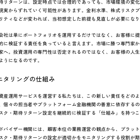
リターンは、設定時点では合理的であっても、市場環境の変化
現実からずれていく可能性があります。金利水準、株式リスク
リティなどが変われば、当初想定した前提も見直しが必要にな
社は単にポートフォリオを運用するだけではなく、お客様に提
的に検証する責任を負っていると言えます。市場に勝つ専門家
家へ。投資運用の専門性は否定されるのではなく、お客様の人
ようになるのです。
ニタリングの仕組み
産運用サービスを運営する私たちは、この新しい責任をどのよ
、個々の担当者やプラットフォーム金融機関の善意に依存する
スク・期待リターン設定を継続的に検証する「仕組み」を持つ
バイザー機関には、顧客本位の業務運営の観点から、プラット
スク・期待リターンの設定が適切かをモニタリングする役割が