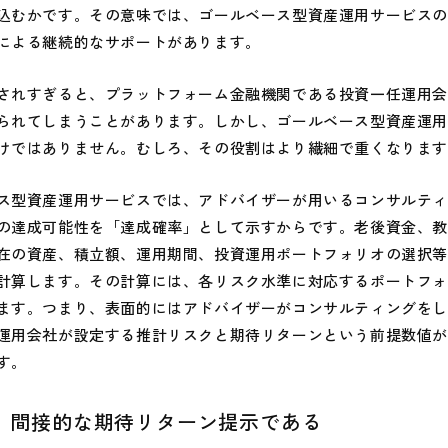
込むかです。その意味では、ゴールベース型資産運用サービス
による継続的なサポートがあります。
れすぎると、プラットフォーム金融機関である投資一任運用会
られてしまうことがあります。しかし、ゴールベース型資産運
けではありません。むしろ、その役割はより繊細で重くなりま
型資産運用サービスでは、アドバイザーが用いるコンサルティ
の達成可能性を「達成確率」として示すからです。老後資金、
在の資産、積立額、運用期間、投資運用ポートフォリオの選択
計算します。その計算には、各リスク水準に対応するポートフ
ます。つまり、表面的にはアドバイザーがコンサルティングを
運用会社が設定する推計リスクと期待リターンという前提数値
す。
、間接的な期待リターン提示である