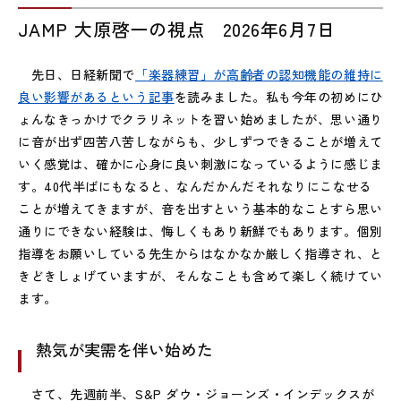
JAMP 大原啓一の視点 2026年6月7日
先日、日経新聞で
「楽器練習」が高齢者の認知機能の維持に
良い影響があるという記事
を読みました。私も今年の初めにひ
ょんなきっかけでクラリネットを習い始めましたが、思い通り
に音が出ず四苦八苦しながらも、少しずつできることが増えて
いく感覚は、確かに心身に良い刺激になっているように感じま
す。40代半ばにもなると、なんだかんだそれなりにこなせる
ことが増えてきますが、音を出すという基本的なことすら思い
通りにできない経験は、悔しくもあり新鮮でもあります。個別
指導をお願いしている先生からはなかなか厳しく指導され、と
きどきしょげていますが、そんなことも含めて楽しく続けてい
ます。
熱気が実需を伴い始めた
さて、先週前半、S&P ダウ・ジョーンズ・インデックスが