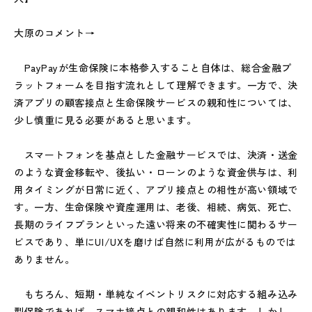
大原のコメント→
PayPayが生命保険に本格参入すること自体は、総合金融プ
ラットフォームを目指す流れとして理解できます。一方で、決
済アプリの顧客接点と生命保険サービスの親和性については、
少し慎重に見る必要があると思います。
スマートフォンを基点とした金融サービスでは、決済・送金
のような資金移転や、後払い・ローンのような資金供与は、利
用タイミングが日常に近く、アプリ接点との相性が高い領域で
す。一方、生命保険や資産運用は、老後、相続、病気、死亡、
長期のライフプランといった遠い将来の不確実性に関わるサー
ビスであり、単にUI/UXを磨けば自然に利用が広がるものでは
ありません。
もちろん、短期・単純なイベントリスクに対応する組み込み
型保険であれば、スマホ接点との親和性はあります。しかし、