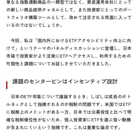
単なる指数連動商品の一類型ではなく、資産運用会社にとって
の新しい商品提供チャネルとして、また投資家にとってのポー
トフォリオ構築ツールとして、改めて注目される局面に入って
いるのではないでしょうか。
今回、私は「国内外におけるETFアクセシビリティ向上に向
けて」というテーマのパネルディスカッションに登壇し、日本
市場で投資家がより活発にETFへアクセスし、利用するための
可能性と課題についてお話しさせていただきました。
課題のセンターピンはインセンティブ設計
日本のETF市場について議論するとき、しばしば成長のボト
ルネックとして指摘されるのが税制の問題です。米国ではETF
に税務上のメリットがある一方、日本では公募投信と比べて明
確な税制優位性がないため、個人投資家にETFを選ぶ強い動機
が生まれにくいという指摘です。これは重要な論点です。