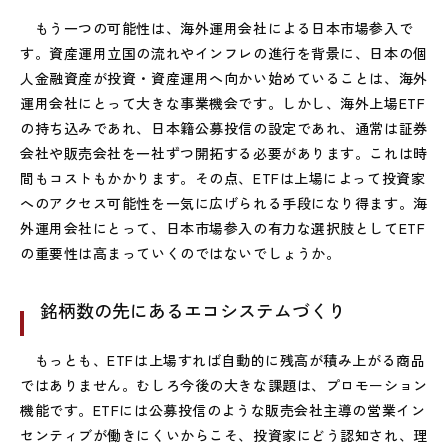
もう一つの可能性は、海外運用会社による日本市場参入で
す。資産運用立国の流れやインフレの進行を背景に、日本の個
人金融資産が投資・資産運用へ向かい始めていることは、海外
運用会社にとって大きな事業機会です。しかし、海外上場ETF
の持ち込みであれ、日本籍公募投信の設定であれ、通常は証券
会社や販売会社を一社ずつ開拓する必要があります。これは時
間もコストもかかります。その点、ETFは上場によって投資家
へのアクセス可能性を一気に広げられる手段になり得ます。海
外運用会社にとって、日本市場参入の有力な選択肢としてETF
の重要性は高まっていくのではないでしょうか。
銘柄数の先にあるエコシステムづくり
もっとも、ETFは上場すれば自動的に残高が積み上がる商品
ではありません。むしろ今後の大きな課題は、プロモーション
機能です。ETFには公募投信のような販売会社主導の営業イン
センティブが働きにくいからこそ、投資家にどう認知され、理