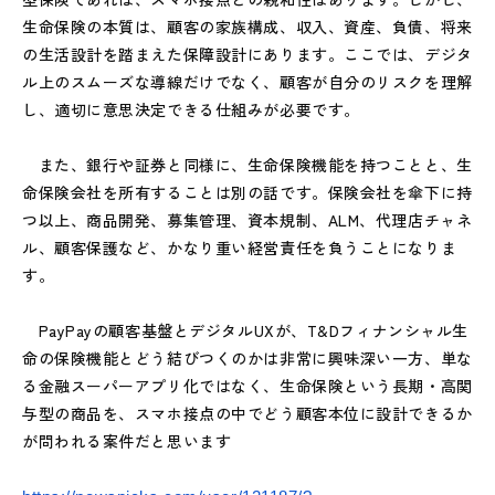
生命保険の本質は、顧客の家族構成、収入、資産、負債、将来
の生活設計を踏まえた保障設計にあります。ここでは、デジタ
ル上のスムーズな導線だけでなく、顧客が自分のリスクを理解
し、適切に意思決定できる仕組みが必要です。
また、銀行や証券と同様に、生命保険機能を持つことと、生
命保険会社を所有することは別の話です。保険会社を傘下に持
つ以上、商品開発、募集管理、資本規制、ALM、代理店チャネ
ル、顧客保護など、かなり重い経営責任を負うことになりま
す。
PayPayの顧客基盤とデジタルUXが、T&Dフィナンシャル生
命の保険機能とどう結びつくのかは非常に興味深い一方、単な
る金融スーパーアプリ化ではなく、生命保険という長期・高関
与型の商品を、スマホ接点の中でどう顧客本位に設計できるか
が問われる案件だと思います