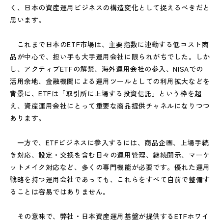
く、日本の資産運用ビジネスの構造変化として捉えるべきだと
思います。
これまで日本のETF市場は、主要指数に連動する低コスト商
品が中心で、担い手も大手運用会社に限られがちでした。しか
し、アクティブETFの解禁、海外運用会社の参入、NISAでの
活用余地、金融機関による運用ツールとしての利用拡大などを
背景に、ETFは「取引所に上場する投資信託」という枠を超
え、資産運用会社にとって重要な商品提供チャネルになりつつ
あります。
一方で、ETFビジネスに参入するには、商品企画、上場手続
き対応、設定・交換を含む日々の運用管理、継続開示、マーケ
ットメイク対応など、多くの専門機能が必要です。優れた運用
戦略を持つ運用会社であっても、これらをすべて自前で整備す
ることは容易ではありません。
その意味で、弊社・日本資産運用基盤が提供するETFホワイ