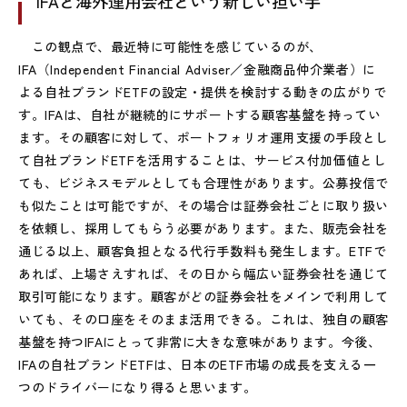
IFAと海外運用会社という新しい担い手
この観点で、最近特に可能性を感じているのが、
IFA（Independent Financial Adviser／金融商品仲介業者）に
よる自社ブランドETFの設定・提供を検討する動きの広がりで
す。IFAは、自社が継続的にサポートする顧客基盤を持ってい
ます。その顧客に対して、ポートフォリオ運用支援の手段とし
て自社ブランドETFを活用することは、サービス付加価値とし
ても、ビジネスモデルとしても合理性があります。公募投信で
も似たことは可能ですが、その場合は証券会社ごとに取り扱い
を依頼し、採用してもらう必要があります。また、販売会社を
通じる以上、顧客負担となる代行手数料も発生します。ETFで
あれば、上場さえすれば、その日から幅広い証券会社を通じて
取引可能になります。顧客がどの証券会社をメインで利用して
いても、その口座をそのまま活用できる。これは、独自の顧客
基盤を持つIFAにとって非常に大きな意味があります。今後、
IFAの自社ブランドETFは、日本のETF市場の成長を支える一
つのドライバーになり得ると思います。