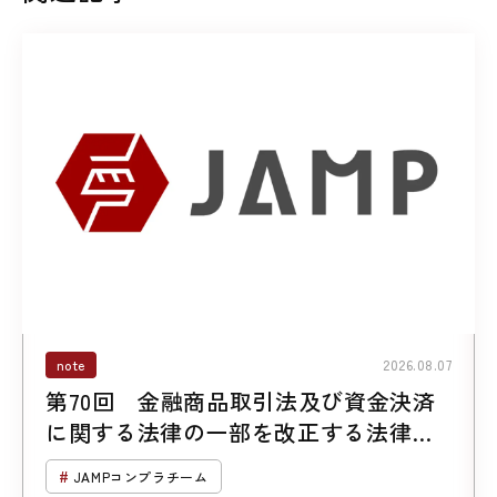
note
2026.08.07
第70回 金融商品取引法及び資金決済
に関する法律の一部を改正する法律案
について （第２回「暗号資産に係る規
JAMPコンプラチーム
制の見直し」）