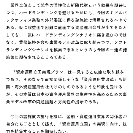
業界全体として競争の活性化と新陳代謝という効果を期待し
つつ、ハードランディングを避けるためにも、今回のミドルバ
ックオフィス業務の外部委託に係る諸施策は活用されるべきで
ある。仮に収益面で困難に直面する資産運用会社が出てきたと
しても、一気にハードランディングシナリオに突き進むのでは
なく、業態転換を含む事業モデル改革に取り組みつつ、ソフト
ランディングシナリオを模索できるというのも今回の一連の諸
施策に期待されるところである。
「資産運用立国実現プラン」は一見すると広範な取り組み
であり、そのなかで直接関係しそうな「資産運用業改革」も新
興・海外資産運用会社向けのものであるような印象を受ける
が、その本質は日本の資産運用業界の生産性を高めるための事
業モデル改革の問題提起と方向性の提示である。
今回の諸施策の施行を機に、金融・資産運用業界の関係者が
自分たちごととして捉え、「資産運用立国」の実現に向け、総
力を結集することを期待したい。