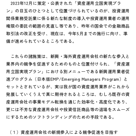
2023年12月に策定・公表された「資産運用立国実現プラ
ン」の目玉のひとつとして位置づけられているのが、投資運用
関係業務受託業に係る新たな制度の導入や投資運用業者の運用
権限の委託の範囲の見直し等であり、昨年の国会での金融商品
取引法の改正を受け、現在は、今年5月までの施行に向け、準
備が進められているところである。
これらの諸施策は、新興・海外資産運用会社の新たな参入と
業界内の競争を促進するためのものと位置付けられ、「資産運
用立国実現プラン」における別メニューである新興運用業者促
進プログラム（日本版EMP/Emerging Managers Program）と
セットとされているが、実は我が国の資産運用業界がこれから
発展していくうえで真に期待されるところは、むしろ既存の資
産運用会社の事業モデル転換を通じた効率化・高度化であり、
更には不芳な資産運用会社や投資信託商品等の退場をスムーズ
にするためのソフトランディングのための手段である。
（１）資産運用会社の新規参入による競争促進を目指す