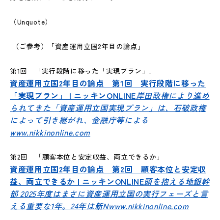
（Unquote）
（ご参考）「資産運用立国2年目の論点」
第1回 「実行段階に移った「実現プラン」」
資産運用立国2年目の論点 第1回 実行段階に移った
「実現プラン」 | ニッキンONLINE
岸田政権により進め
られてきた「資産運用立国実現プラン」は、石破政権
によって引き継がれ、金融庁等による
www.nikkinonline.com
第2回 「顧客本位と安定収益、両立できるか」
資産運用立国2年目の論点 第2回 顧客本位と安定収
益、両立できるか | ニッキンONLINE
頭を抱える地銀幹
部 2025年度はまさに資産運用立国の実行フェーズと言
える重要な1年。24年は新N
www.nikkinonline.com