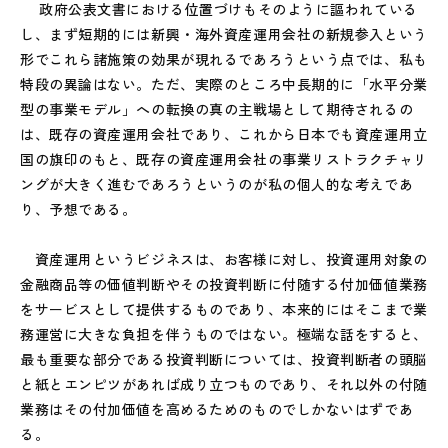
政府公表文書における位置づけもそのように謳われている
し、まず短期的には新興・海外資産運用会社の新規参入という
形でこれら諸施策の効果が現れるであろうという点では、私も
特段の異論はない。ただ、実際のところ中長期的に「水平分業
型の事業モデル」への転換の真の主戦場として期待されるの
は、既存の資産運用会社であり、これから日本でも資産運用立
国の旗印のもと、既存の資産運用会社の事業リストラクチャリ
ングが大きく進むであろうというのが私の個人的な考えであ
り、予想である。
資産運用というビジネスは、お客様に対し、投資運用対象の
金融商品等の価値判断やその投資判断に付随する付加価値業務
をサービスとして提供するものであり、本来的にはそこまで業
務運営に大きな負担を伴うものではない。極端な話をすると、
最も重要な部分である投資判断については、投資判断者の頭脳
と紙とエンピツがあれば成り立つものであり、それ以外の付随
業務はその付加価値を高めるためのものでしかないはずであ
る。