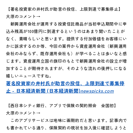
【著名投資家の井村氏が助言の投信、上限到達で募集停止】
大原のコメント→
新興運用会社が運用する投資信託商品が当初申込期間中に申
込み残高が100億円に到達するというのはあまり聞いたことが
なく、素晴らしいと思います。提供する付加価値をお客様にい
かに訴求するのか等、今回の案件から資産運用会社（新興運用
会社のみならず、既存運用会社も）が学べることは多いなと感
じます。資産運用立国の旗印のもとで新興運用会社の設立が増
加することが期待されますが、そのような流れの後押しになる
嬉しいニュースですね。
著名投資家の井村氏が助言の投信、上限到達で募集停
止 - 日本経済新聞 (日本経済新聞)
newspicks.com
【西日本シティ銀行、アプリで保険の契約照会 全国初】
大原のコメント→
このアプリサービスは地味に画期的だと思います。記事内で
も書かれている通り、保険契約の現状を加入後に確認しようと