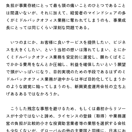
負担が事業存続にとって最も頭の痛いことのひとつであること
は間違いないが、それに加えて、経営者のマインドシェアの多
くがミドルバックオフィス業務に奪われてしまうのも、事業成
長にとっては同じくらい深刻な問題である。
いつのまにか、お客様に良いサービスを提供したい、ビジネ
スを大きくしたい、という当初の想いは薄れてしまい、とにか
くミドルバックオフィス業務を安定的に運営し、願わくばそこ
でかかる費用をなんとか圧縮し、利益を確保したいという願望
で頭がいっぱいになり、目的実現のための手段であるはずのミ
ドルバックオフィス業務が途中からは半ば目的化してしまうか
のような錯覚に陥ってしまうのも、新興資産運用会社の立ち上
げあるあるではなかろうか。
こうした残念な事態を避けるため、もしくは最初からリソー
スが十分ではないと諦め、ライセンスの登録（取得）や業務運
営の負担が比較的小さな投資助言業者等の業態を選択する会社
も少なくないが、グローバルの他の主要国と同様に、日本にお