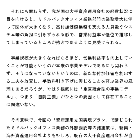
それにも関わらず、我が国の大手資産運用会社の経営状況に
目を向けると、ミドルバックオフィス業務部門の業務増大に伴
って図体が大きくなり、高付加価値業務を支える人員数やシス
テム等の負担に引きずられる形で、営業利益率が低位で推移し
てしまっているところが殆どであるように見受けられる。
事業規模が大きくなればなるほど、営業利益率も向上してい
くことが可能というのが本来の事業モデルであるにも関わら
ず、そうはなっていないというのは、新たな付加価値を創出す
る工夫を放棄し、手数料引き下げに興じることを尊ぶ業界の風
潮もあるだろうが、やはり根底には「垂直統合型の事業モデ
ル」、つまり「自前主義」がひとつの要因として存在すること
は間違いない。
その意味で、今回の「資産運用立国実現プラン」で講じられ
たミドルバックオフィス業務の外部委託等の諸施策は、新興・
海外資産運用会社よりもむしろ、既存の大手資産運用会社が自