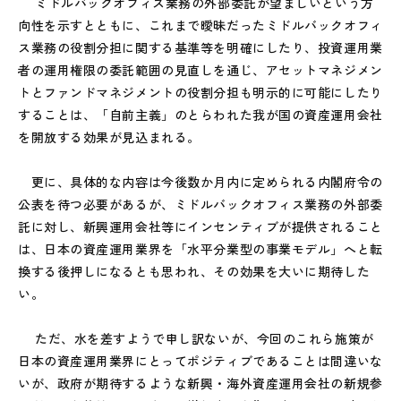
ミドルバックオフィス業務の外部委託が望ましいという方
向性を示すとともに、これまで曖昧だったミドルバックオフィ
ス業務の役割分担に関する基準等を明確にしたり、投資運用業
者の運用権限の委託範囲の見直しを通じ、アセットマネジメン
トとファンドマネジメントの役割分担も明示的に可能にしたり
することは、「自前主義」のとらわれた我が国の資産運用会社
を開放する効果が見込まれる。
更に、具体的な内容は今後数か月内に定められる内閣府令の
公表を待つ必要があるが、ミドルバックオフィス業務の外部委
託に対し、新興運用会社等にインセンティブが提供されること
は、日本の資産運用業界を「水平分業型の事業モデル」へと転
換する後押しになるとも思われ、その効果を大いに期待した
い。
ただ、水を差すようで申し訳ないが、今回のこれら施策が
日本の資産運用業界にとってポジティブであることは間違いな
いが、政府が期待するような新興・海外資産運用会社の新規参