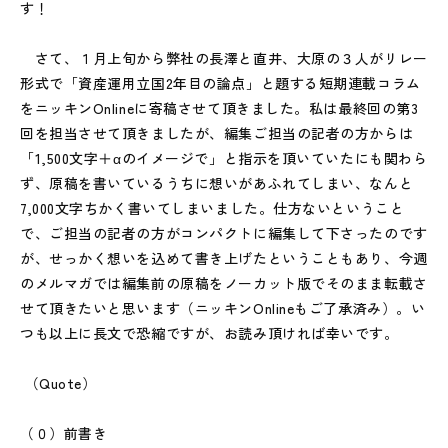
す！
さて、１月上旬から弊社の長澤と直井、大原の３人がリレー
形式で「資産運用立国2年目の論点」と題する短期連載コラム
をニッキンOnlineに寄稿させて頂きました。私は最終回の第3
回を担当させて頂きましたが、編集ご担当の記者の方からは
「1,500文字＋αのイメージで」と指示を頂いていたにも関わら
ず、原稿を書いているうちに想いがあふれてしまい、なんと
7,000文字ちかく書いてしまいました。仕方ないということ
で、ご担当の記者の方がコンパクトに編集して下さったのです
が、せっかく想いを込めて書き上げたということもあり、今週
のメルマガでは編集前の原稿をノーカット版でそのまま転載さ
せて頂きたいと思います（ニッキンOnlineもご了承済み）。い
つも以上に長文で恐縮ですが、お読み頂ければ幸いです。
（Quote）
（０）前書き