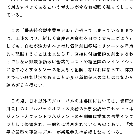
で対応すべきであるという考え方が今なお根強く残ってしまっ
ている。
この「垂直統合型事業モデル」が残ってしまっているままで
は、上述の通り、新しく資産運用会社を日本で立ち上げようと
しても、自社が注力すべき付加価値創出領域にリソースを重点
的に配賦することはままならず、直接に付加価値を創出するわ
けではない非競争領域に金銭的コストや経営陣のマインドシェ
アを中心とするリソースを大きく配賦しなければならず、体力
面でぜい弱な状況であることが多い新規参入の会社ははなから
諦めざるを得ない。
この点、日本以外のグローバルの主要国においては、資産運
用会社のミドルバックオフィス業務の外部委託やアセットマネ
ジメントとファンドマネジメントの分離等は業界の事業インフ
ラとして整備され、一般的に活用されているものであり、「水
平分業型の事業モデル」が新規参入の前提となっている。