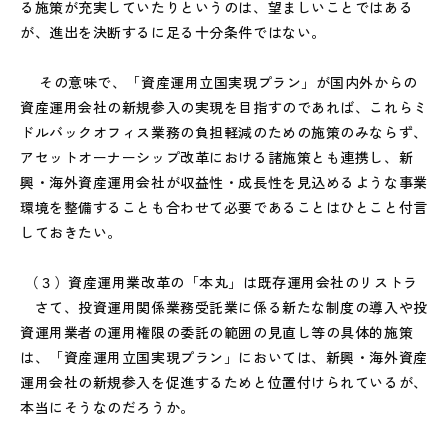
る施策が充実していたりというのは、望ましいことではある
が、進出を決断するに足る十分条件ではない。
その意味で、「資産運用立国実現プラン」が国内外からの
資産運用会社の新規参入の実現を目指すのであれば、これらミ
ドルバックオフィス業務の負担軽減のための施策のみならず、
アセットオーナーシップ改革における諸施策とも連携し、新
興・海外資産運用会社が収益性・成長性を見込めるような事業
環境を整備することも合わせて必要であることはひとこと付言
しておきたい。
（３）資産運用業改革の「本丸」は既存運用会社のリストラ
さて、投資運用関係業務受託業に係る新たな制度の導入や投
資運用業者の運用権限の委託の範囲の見直し等の具体的施策
は、「資産運用立国実現プラン」においては、新興・海外資産
運用会社の新規参入を促進するためと位置付けられているが、
本当にそうなのだろうか。