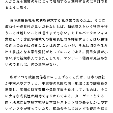
入がこれら施策のみによって増加すると期待するのは早計であ
るように思う。
資産運用会社も営利を追求する私企業である以上、そこに
収益性や成長性が見いだせなければ、新規参入という判断を行
うことは難しいことは言うまでもない。ミドルバックオフィス
業務という非競争領域での費用負担等を抑制することは収益性
の向上のために必要なことは否定しないが、それは収益を生み
出す前提となる案件受託があってのことである。費用負担が小
さい形で新規参入できたとしても、マンデート獲得が見込めな
いのであれば、何の意味がない。
私がいつも政策関係者に申し上げることだが、日本の商社
が中南米やアフリカ、中東等の危険な国・地域にまで駐在員を
派遣し、高額の駐在費用や危険手当を負担しているのは、そこ
に大きな成長性が期待できるからである。ターゲットとする
国・地域に日本語学校や日本食レストラン等の暮らしがしやす
いインフラが整っていたり、補助金をはじめとする費用を抑え