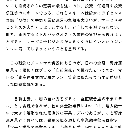
いても投資家からの需要が最も強いのは、投資一任運用や投資
信託等のスキームである。これらスキームは確かにライセンス
登録（取得）の手間も業務運営の負担も大きいが、サービスや
ビジネスを大きくしようとすると、どうしても避けられない。
即ち、直面するミドルバックオフィス業務の負担から逃れよう
とすると、サービスやビジネスが大きくなりにくいというジレ
ンマに陥ってしまうということを意味する。
この残念なジレンマの背景にあるのが、日本の金融・資産運
用業界に根強くはびこる「自前主義」の慣行だというのが、今
回の「資産運用立国実現プラン」策定にあたって当局が前提と
した問題意識である。
「自前主義」、別の言い方をすると「垂直統合型の事業モデ
ル」とも表現できるが、他の非金融業界においては、過去数十
年で大きく解消された硬直的な事業モデルであるが、こと資産
運用業界においては、役割分担を通じた事業効率化を目指す
「水平分業型の事業モデル」が普及せず、何でもかんでも自社