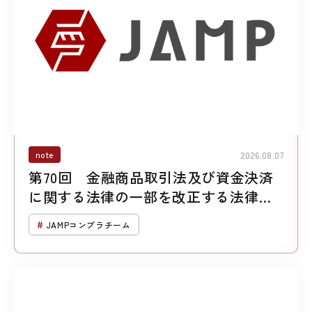
note
2026.08.07
第70回 金融商品取引法及び資金決済
に関する法律の一部を改正する法律案
について （第２回「暗号資産に係る規
JAMPコンプラチーム
制の見直し」）