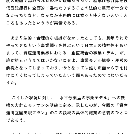
度の範囲で認められるのかが曖昧だったり、基準価額計算を投
信受託銀行に全面的に委ねたりすることの法的な整理が十分で
なかったりなど、なかなか実務的には堂々と使えないというと
ころもあったというのが実情である。
あまり法的・合理的な根拠がなかったとしても、長年それで
やってきたという事業慣行を尊ぶという日本人の精神性もあい
まって、資産運用業界における「垂直統合の事業モデル」が、
絶対的というまではいかないにせよ、事業モデル構築・運営の
前提となってしまっており、今となっては誰も正面から手を付
けにくくなってしまっていたという面もあったのではないだろ
うか。
こうした状況に対し、「水平分業型の事業モデル」への転
換の方針とモノサシを明確に定め、示したのが、今回の「資産
運用立国実現プラン」のこの領域の具体的施策の意義のひとつ
であろう。