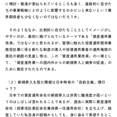
に検討・推進が委ねられているところも多く、直接的に自分た
ちの事業戦略にどのように影響するのかピンと来ないという業
界関係者も少なくないのではないだろうか。
そのようななか、比較的に自分たちごととしてイメージがし
やすいのが、最初に掲げられているテーマである「資産運用業
改革」ではないかと思われるが、冒頭に触れた投資運用関係業
務受託業に係る新たな制度の導入や投資運用業者の運用権限の
委託の範囲の見直し等は、この「資産運用業改革」の一環とし
て、「資産運用業への国内外からの新規参入と競争の促進」の
ために策定されたものである。
（２）新規参入を阻む障壁は日本特有の「自前主義」慣行
＋？？
日本での資産運用会社の新規参入は非常に難易度が高いとい
うのはしばしば言われることであるが、過去に実際に資産運用
会社（投資信託委託会社兼投資一任運用会社）を立ち上げ、経
営していた私自身の経験からしても、身に染みて実感するとこ