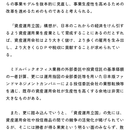
らの事業モデルを抜本的に見直し、事業生産性を高めるための
改革を進めるためのものであると考えられる。
「資産運用立国」構想が、日本のこれからの経済をけん引す
るよう資産運用業を産業として育成することにあるのだとすれ
ば、資産運用会社はより大きく儲け、より多くの雇用を生み出
し、より大きくＧＤＰや税収に貢献することが求められてい
る。
ミドルバックオフィス業務の外部委託や投資信託の基準価額
の一者計算、更には運用指図の全部委託等を用いた日本版ファ
ンドマネジメントカンパニーによる投信委託会社の業態転換等
を通じ、既存の資産運用会社が生産性を高くする余地は非常に
大きなものがある。
また、更に踏み込んでいうと、「資産運用立国」の先には、
資産運用会社や投信商品の間での競争の活発化が掲げられてい
るが、そこには勝者が得る果実という明るい面のみならず、敗