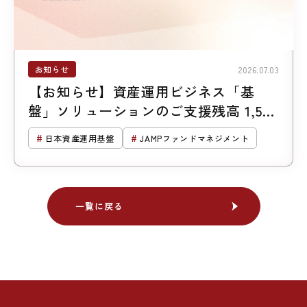
お知らせ
2026.07.03
【お知らせ】資産運用ビジネス「基
盤」ソリューションのご支援残高 1,500
億円突破
日本資産運用基盤
JAMPファンドマネジメント
一覧に戻る
一覧に戻る