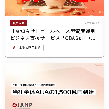
お知らせ
2026.07.24
【お知らせ】ゴールベース型資産運用
ビジネス支援サービス「GBASs」（ジ
ーバス）のご支援残高1,300億円突破
日本資産運用基盤