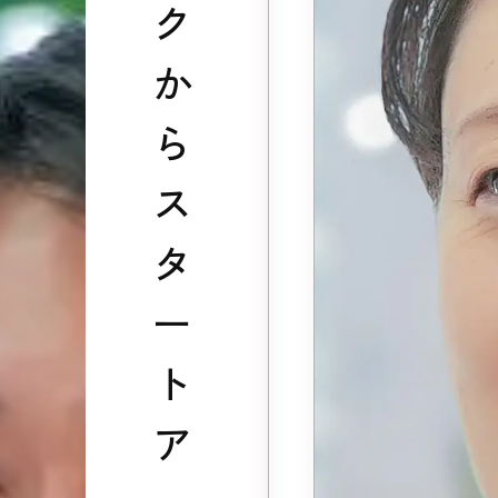
ク
か
ら
ス
タ
ー
ト
ア