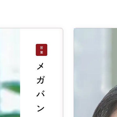
営
業
メ
ガ
バ
ン