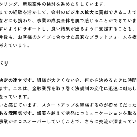
タリング、新規案件の検討を進めたりしています。
までの経験を活かして、会社の
ビジネス拡大に貢献できる
こと
などにも携わり、事業の成長全体を肌で感じることができてい
すいようにサポートし、良い結果が出るように支援することも
今後も、お客様のタイプに合わせた最適なプラットフォームを
考えています。
バリ
決定の速さです。
組織が大きくない分、何かを決めるときに時
ます。これは、金融業界を取り巻く法規制の変化に迅速に対応
なっています。
いと感じています。スタートアップを経験するのが初めてだった
ある雰囲気です。
部署を越えて活発にコミュニケーションを取
事業がクロスオーバーしていくことで、さらに交流が深まって