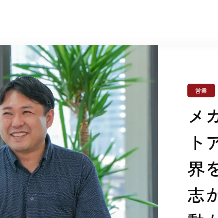
営業
メ
ト
界
志