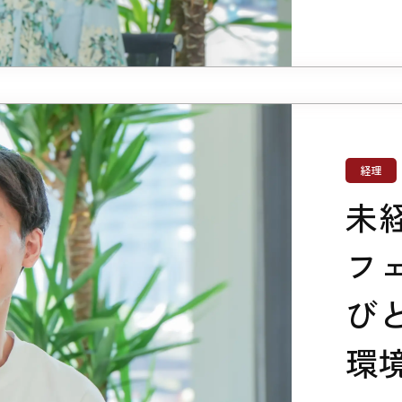
経理
未
フ
び
環