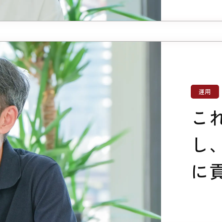
運用
こ
し
に