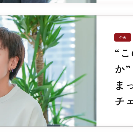
企画
“
か
ま
チ