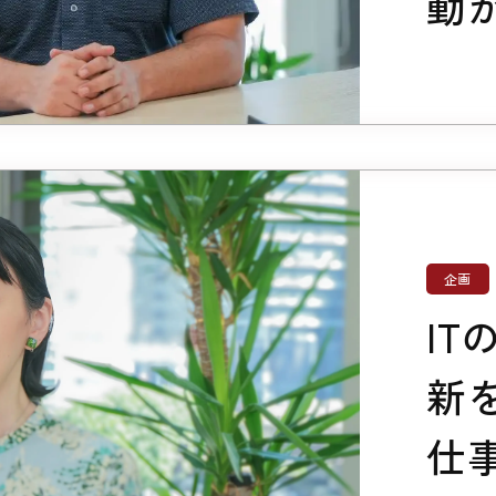
動
企画
I
新
仕