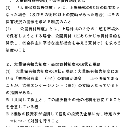
１． 大量保有報告制度・公開買付制度とは
(1) 「大量保有報告制度」とは、上場株式の5%超の保有者と
なった場合 （及びその後1%以上の変動があった場合）にその
保有状況の開示を求める制度のこと
(2) 「公開買付制度」とは、上場株式の３分の１超を市場外
で保有しようとする場合、公開買付（①あらかじめ買付目的を
開示し、②全株主に平等な売却機会を与える買付け）を求める
制度のこと
２．大量保有報告制度・公開買付制度の現状と課題
(1) 大量保有報告制度の現状と課題：大量保有報告制度にお
ける「共同保有者」（※1）の範囲が法令 上不明確である
ことが、協働エンゲージメント（※2）の支障となっていると
の指摘がある。
※１共同して株主としての議決権その他の権利を行使すること
を合意している者
※ 2複数の投資家が協調して個別の投資先企業に対し特定のテ
ーマについて対話を行うこと