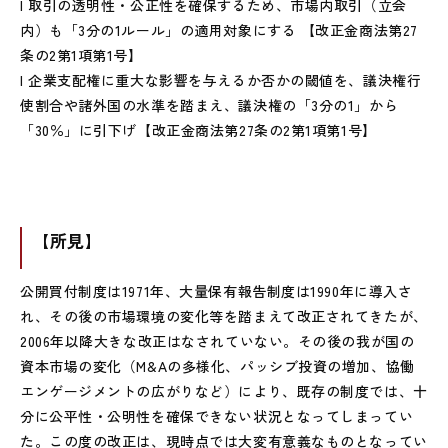
l 取引の透明性・公正性を確保するため、市場内取引（立会
内）も「3分の1ルール」の適用対象にする 【改正金商法第27
条の2第1項第1号】
l 企業支配権に重大な影響を与えるか否かの閾値を、議決権行
使割合や諸外国の水準を踏まえ、議決権の「3分の1」から
「30％」に引下げ【改正金商法第27条の2第1項第1号】
【所見】
公開買付制度は1971年、大量保有報告制度は1990年に導入さ
れ、その後の市場環境の変化等を踏まえて改正されてきたが、
2006年以降大きな改正はなされていない。その後の我が国の
資本市場の変化（M&Aの多様化、パッシブ投資の増加、協働
エンゲージメントの広がりなど）により、既存の制度では、十
分に公平性・公明性を確保できない状況となってしまってい
た。この度の改正は、現時点では大変有意義なものとなってい