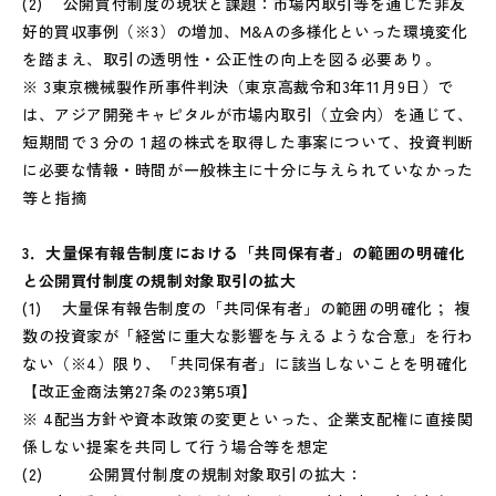
(2) 公開買付制度の現状と課題：市場内取引等を通じた非友
好的買収事例（※3）の増加、M&Aの多様化といった環境変化
を踏まえ、取引の透明性・公正性の向上を図る必要あり。
※ 3東京機械製作所事件判決（東京高裁令和3年11月9日）で
は、アジア開発キャピタルが市場内取引（立会内）を通じて、
短期間で３分の１超の株式を取得した事案について、投資判断
に必要な情報・時間が一般株主に十分に与えられていなかった
等と指摘
3．大量保有報告制度における「共同保有者」の範囲の明確化
と公開買付制度の規制対象取引の拡大
(1) 大量保有報告制度の「共同保有者」の範囲の明確化； 複
数の投資家が「経営に重大な影響を与えるような合意」を行わ
ない（※4）限り、「共同保有者」に該当しないことを明確化
【改正金商法第27条の23第5項】
※ 4配当方針や資本政策の変更といった、企業支配権に直接関
係しない提案を共同して行う場合等を想定
(2) 公開買付制度の規制対象取引の拡大：