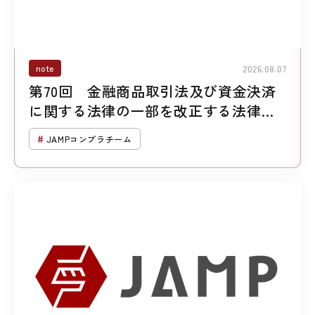
note
2026.08.07
第70回 金融商品取引法及び資金決済
に関する法律の一部を改正する法律案
について （第２回「暗号資産に係る規
JAMPコンプラチーム
制の見直し」）