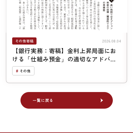
その他寄稿
2026.08.04
【銀行実務：寄稿】金利上昇局面にお
ける「仕組み預金」の適切なアドバイ
ス
その他
一覧に戻る
一覧に戻る