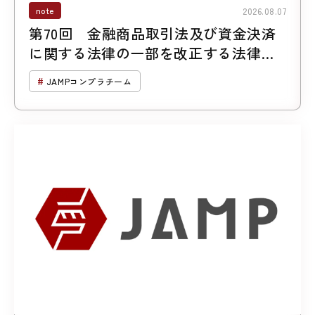
note
2026.08.07
第70回 金融商品取引法及び資金決済
に関する法律の一部を改正する法律案
について （第２回「暗号資産に係る規
JAMPコンプラチーム
制の見直し」）