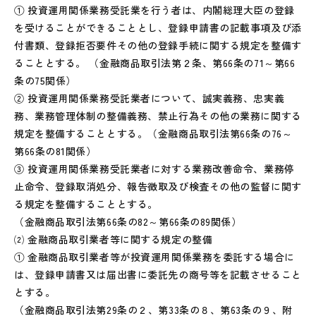
① 投資運用関係業務受託業を行う者は、内閣総理大臣の登録
を受けることができることとし、登録申請書の記載事項及び添
付書類、登録拒否要件その他の登録手続に関する規定を整備す
ることとする。 （金融商品取引法第２条、第66条の71～第66
条の75関係）
② 投資運用関係業務受託業者について、誠実義務、忠実義
務、業務管理体制の整備義務、禁止行為その他の業務に関する
規定を整備することとする。（金融商品取引法第66条の76～
第66条の81関係）
③ 投資運用関係業務受託業者に対する業務改善命令、業務停
止命令、登録取消処分、報告徴取及び検査その他の監督に関す
る規定を整備することとする。
（金融商品取引法第66条の82～第66条の89関係）
⑵ 金融商品取引業者等に関する規定の整備
① 金融商品取引業者等が投資運用関係業務を委託する場合に
は、登録申請書又は届出書に委託先の商号等を記載させること
とする。
（金融商品取引法第29条の２、第33条の８、第63条の９、附