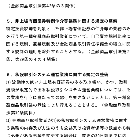
（金融商品取引法第42条の３関係）
５．非上場有価証券特例仲介等業務に関する規定の整備
特定投資家等を対象とした非上場有価証券の仲介等の業務のみ
を行う第一種金融商品取引業者について、自己資本規制比率に
関する規制、兼業規制及び金融商品取引責任準備金の積立に関
する規制の適用を除外することとする。（金融商品取引法第２
条、第29条の４の４関係）
６．私設取引システム運営業務に関する規定の整備
⑴ 流動性の低い非上場有価証券のみを取り扱い、かつ、取引
規模が限定的である私設取引システム運営業務については、そ
の業務を行うに当たっての認可を要さないこととし、第一種金
融商品取引業の登録により行えることとする。（金融商品取引
法第30条関係）
⑵ 金融商品取引業者が⑴の私設取引システム運営業務に関す
る業務の内容及び方法のうち公益又は投資者保護の観点から特
に必要がある事項を変更する場合は、変更の30日前までに内