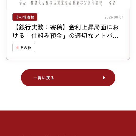
その他寄稿
2026.08.04
【銀行実務：寄稿】金利上昇局面にお
ける「仕組み預金」の適切なアドバイ
ス
その他
一覧に戻る
一覧に戻る