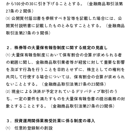
から100分の30に引き下げることとする。（金融商品取引法第
27条の２関係）
⑶ 公開買付届出書を参照すべき旨等を記載した場合には、公
開買付説明書に記載したものとみなすこととする。（金融商品
取引法第27条の９関係）
２．株券等の大量保有報告制度に関する規定の見直し
⑴ 大量保有報告制度において保有割合の合算が求められる者
の範囲に関し、金融商品取引業者等が経営に対して重要な影響
を及ぼす行為を行うことを目的とせずに、株主としての権利を
共同して行使する場合については、保有割合の合算が求められ
ないこととする。（金融商品取引法第27条の23関係）
⑵ 現金による決済が予定されているデリバティブ取引のう
ち、一定の要件を満たすものを大量保有報告書の提出義務の対
象とすることとする。（金融商品取引法第27条の23関係）
３．投資運用関係業務受託業に係る制度の導入
⑴ 任意的登録制の創設