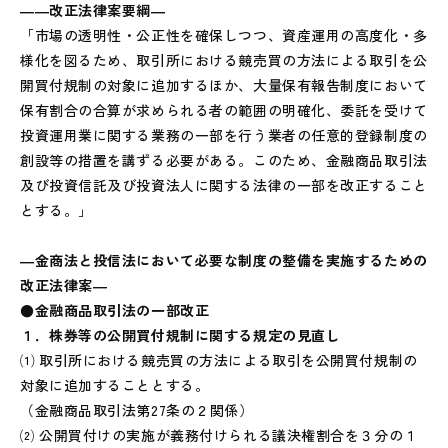
――改正法律案要綱―
「市場の透明性・公正性を確保しつつ、資産運用の高度化・多
様化を図るため、取引所における競売買の方法による取引を公
開買付規制の対象に追加するほか、大量保有報告制度において
保有割合の合算が求められる者の範囲の明確化、委託を受けて
投資運用業に関する業務の一部を行う業者の任意的登録制度の
創設等の措置を講ずる必要がある。このため、金融商品取引法
及び投資信託及び投資法人に関する法律の一部を改正すること
とする。」
―金商法と投信法において必要な制度の整備を実施するための
改正法律案―
●金融商品取引法の一部改正
１．株券等の公開買付規制に関する規定の見直し
⑴ 取引所における競売買の方法による取引を公開買付規制の
対象に追加することとする。
（金融商品取引法第27条の２関係）
⑵ 公開買付けの実施が義務付けられる議決権割合を３分の１