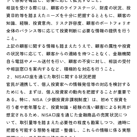
下で態勢を確認し、必要に応じて拡充すること。
相談を受ける際には、顧客のライフステージ、財産の状況、投
資目的等を踏まえたニーズを十分に把握するとともに、顧客の
知識、経験、投資意向、リスク許容度、顧客のポートフォリオ
全体のバランス等に応じて投資判断に必要な情報の提供を行う
こと。
上記の顧客に関する情報も踏まえたうえで、顧客の属性や投資
の状況等に応じて、顧客からの連絡を待つことなく、金融機関
自ら電話やメール送付を行い、顧客の不安に対し、相談の受付
や相談窓口を案内するなど、積極的な対応を行うこと。
２．NISA口座を通じた取引に関する状況把握
官民が連携して、個人投資家への情報発信等の対応を検討する
ためにも、まずは、個人投資家の動向を把握することが重要で
ある。特に、NISA（少額投資非課税制度）は、初めて投資を
行う者や若年層など、投資知識・経験の浅い顧客による利用が
想定されるため、NISA口座を通じた金融商品の売買状況につ
いて、取引量等を踏まえた必要性の程度も勘案しつつ、適時に
把握を可能する態勢を確認・整備し、これらの情報に係る実態