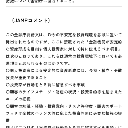
把握について金融庁に協力すること。
（JAMPコメント）
この金融庁要請文は、昨今の不安定な投資環境を念頭に置いて
発出されたものですが、ここに記載された「金融機関が安定的
な資産形成を目指す個人投資家に対して特に伝えるべき項目」
は次のとおりであり、これらは通常の投資環境下においても必
須項目と思われるものばかりです。
〇個人投資家による安定的な資産形成には、長期・積立・分散
投資が重要であること
〇投資家が行動をとる前に留意すべき事項
〇顧客のライフステージ・財産の状況・投資目的等を踏まえた
ニーズの把握
〇顧客の知識・経験・投資意向・リスク許容度・顧客のポート
フォリオ全体のバランス等に応じた投資判断に必要な情報の提
供
例えば二つ目の「投資家が行動をとる前に留意すべき事項」に