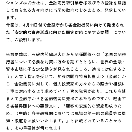
ションズ株式会社は、金融商品取引業者様及びその登録を目指
しておられる方々向けに当局の動向などをまとめ、発信してい
ます。
今回は、
4月11日付で金融庁から各金融機関に向けて発出され
た「安定的な資産形成に向けた顧客対応に関する要請」
につい
て、ご説明します。
当該要請は、石破内閣総理大臣から関係閣僚への「米国の関税
措置について必要な対策に万全を期すとともに、世界の金融・
資本市場に不安定な動きが見られるところ、適切に対応するよ
う」と言う指示を受けて、加藤内閣府特命担当大臣（金融）か
ら「金融機関に対して、個人投資家の方々からの照会や相談に
丁寧に対応するよう求めていく」旨の発言があり、これらを踏
まえて金融庁から各金融機関に発出されたものですが、経由す
る各業界団体への要請文に、「顧客の安定的な資産形成のた
め、（中略）各金融機関においては現場の第一線の職員等に周
知・徹底をお願いいたします。」と記載されていることから
も、その重要性が伺われます。