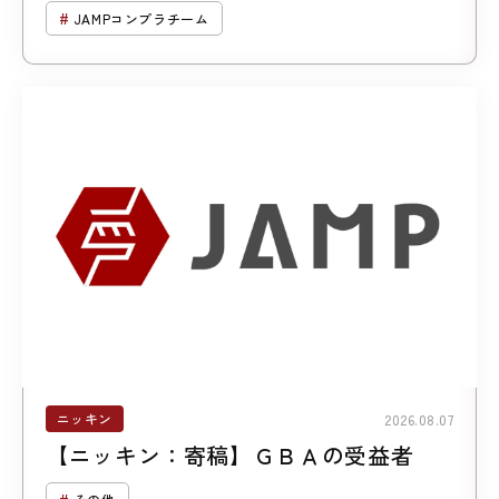
について （第２回「暗号資産に係る規
JAMPコンプラチーム
制の見直し」）
ニッキン
2026.08.07
【ニッキン：寄稿】ＧＢＡの受益者