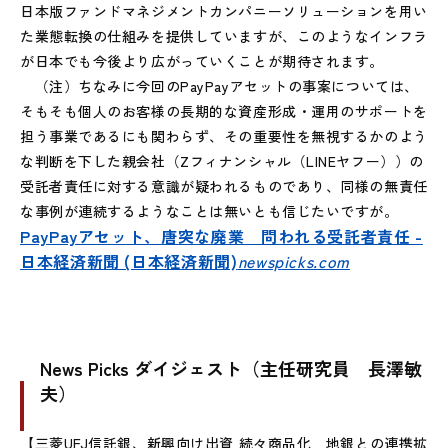
日本版ファンドマネジメントカンパニーソリューションを用い
た業態転換の仕組みを提供していますが、このようなインフラ
が日本でも今後より広がっていくことが期待されます。
（注）ちなみに今回のPayPayアセットの事案については、
そもそも個人のお客様の長期的な資産形成・運用のサポートを
担う事業であるにも関わらず、その重要性を無視するかのよう
な判断を下した親会社（Zフィナンシャル（LINEヤフー））の
受託者責任に対する意識が疑われるものであり、同様の無責任
な事例が連続するようなことは無いとも信じたいですが。
PayPayアセット、唐突な廃業 問われる受託者責任 -
日本経済新聞 (日本経済新聞)
newspicks.com
News Picks ダイジェスト（主任研究員 長澤敏
夫）
【三菱UFJ信託銀、新興向け出資 続々商品化 地銀との連携拡