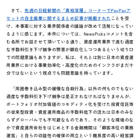
さて、
先週の日経新聞の「真相深層」コーナーでPayPayア
セットの自主廃業に関するまとめ記事が掲載された
ことを受
け、本事案に対する業界関係者の議論が改めて活発になってい
るように感じます。本件については、NewsPicksコメントを含
む各所でお話させて頂いている通り、資産運用業界で進む過度
な手数料引き下げ競争の弊害が顕在化しつつあるという切り口
での問題意識もありますが、私は、それとは別に日本の資産運
用業界における事業効率化・高度化のためのインフラがまだ十
分ではないという視点でも問題意識を持っています。
「周囲巻き込み型の緩慢な自殺行為」以外の何ものでもない
過度な手数料引き下げ競争は是正されなければなりませんが、
ポートフォリオ付加価値のコモディティ化を受けた投資信託等
の従来型投資・資産運用商品の手数料低下の流れは日本のみな
らずグローバルでも不可避なものであり、そのような環境のな
かで資産運用会社をはじめとする金融機関は「顧客本位の業務
運営」と自らの収益性の確保の両立という難易度の高い経営課