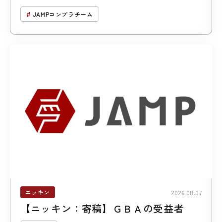
について （第２回「暗号資産に係る規
JAMPコンプラチーム
制の見直し」）
ニッキン
2026.08.07
【ニッキン：寄稿】ＧＢＡの受益者