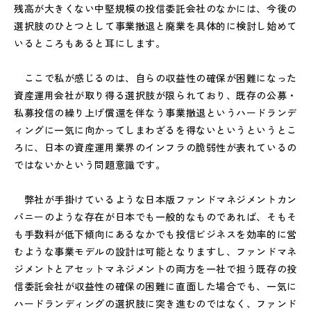
残高が大きくない中堅規模の投信委託会社のなかには、今後の
選択肢のひとつとして事業撤退と廃業を具体的に検討し始めて
いるところもあると耳にします。
ここで私が感じるのは、自らの収益性の確保が困難になった
資産運用会社が取り得る選択肢が限られており、既存の公募・
私募投信の繰り上げ償還を伴なう事業撤退というハードランデ
ィングに一気に向かってしまわざるを得ないというというとこ
ろに、日本の資産運用業界のインフラの脆弱性が表れているの
ではないかという問題意識です。
弊社が手掛けているような日本版ファンドマネジメントカン
パニーのような存在が日本でも一般的なものであれば、そもそ
も手数料が低下傾向にあるなかでも投信ビジネスを効率的に営
むような事業モデルの設計は可能となりますし、ファンドマネ
ジメントとアセットマネジメントの両方を一社で担う既存の投
信委託会社が収益性の確保の困難に直面した場合でも、一気に
ハードランディングの選択肢に突き進むのではなく、ファンド