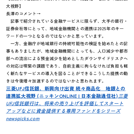
大視野】
長澤のコメント→
記事で紹介されている金融サービスに限らず、大手の銀行・
証券会社等にとって、地域金融機関との連携は2025年のキー
ワードの一つとなるのではないかと思っています。
一方、金融庁が地域銀行の持続可能性の検証を始めたとの記
事もありましたが、地域金融機関にとっても、人口減少や都市
部への流出による預金減少を始めとしたダウンサイドリスクへ
の対応は喫緊の課題であり、自前主義に拘らなければ負担も軽
く新たなサービスの導入を図ることができるこうした提携の動
きは今後増々加速するのではないかと思われます。
三菱UFJ信託銀、新興向け出資 続々商品化 地銀との
連携拡大視野 (ニッキンONLINE | 日本金融通信社)
三菱
UFJ信託銀行は、将来の売り上げを評価してスタート
アップなどに資金提供する専用ファンドをシリーズ
newspicks.com