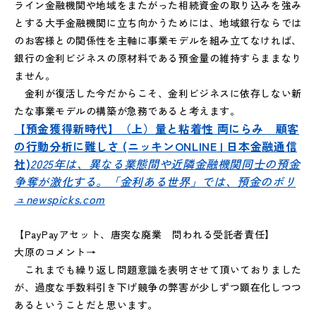
ライン金融機関や地域をまたがった相続資金の取り込みを強み
とする大手金融機関に立ち向かうためには、地域銀行ならでは
のお客様との関係性を主軸に事業モデルを組み立てなければ、
銀行の金利ビジネスの原材料である預金量の維持すらままなり
ません。
金利が復活した今だからこそ、金利ビジネスに依存しない新
たな事業モデルの構築が急務であると考えます。
【預金獲得新時代】（上）量と粘着性 両にらみ 顧客
の行動分析に難しさ (ニッキンONLINE | 日本金融通信
社)
2025年は、異なる業態間や近隣金融機関同士の預金
争奪が激化する。「金利ある世界」では、預金のボリ
ュ
newspicks.com
【PayPayアセット、唐突な廃業 問われる受託者責任】
大原のコメント→
これまでも繰り返し問題意識を表明させて頂いておりました
が、過度な手数料引き下げ競争の弊害が少しずつ顕在化しつつ
あるということだと思います。