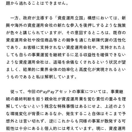
題から逃れることはできません。
一方、政府が主導する「資産運用立国」構想においては、新
興や海外の資産運用会社の新たな参入を後押しするような施策
が色々と講じられていますが、その意図するところは、既存の
資産運用会社や投信商品等との競争を通じた新陳代謝の活性化
であり、お客様に支持されない資産運用会社や、支持されたと
しても自らの事業運営を継続するに足る収益性を確保できない
ような資産運用会社は、退場を余儀なくされるという状況が望
ましく、結果的に業界全体の効率化と高度化が実現されるとい
うものであると私は解釈しています。
従って、今回のPayPayアセットの事案については、事業継
続の最終判断を担う親会社が資産運用業を営む責任の重みを理
解していないという残念な特殊事情はあるにせよ、上述のよう
な環境変化が背景にあるなか、発生すること自体はそこまで予
想外とは言い切れず、逆にこれからも同様の事案が散発する可
能性は十分にあると個人的には考えています。現に、資産運用