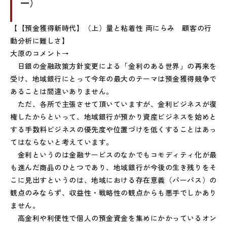
一）
【【預金獲得新時代】（上）量と粘着性 両にらみ 顧客の行
動分析に難しさ】
大原のコメント→
日銀の金融政策方針変更による「金利のある世界」の再来を
受け、地域銀行にとって今年の最大のテーマは預金獲得競争で
あることは間違いありません。
ただ、各所で主張させて頂いていますが、金利ビジネスが復
権したからといって、地域銀行が預かり資産ビジネスを始めと
する手数料ビジネスの優先度や位置づけを低くすることはあっ
てはならないと考えています。
金利というのは金融サービスのなかでもコモディティ化が最
も進んだ商品のひとつであり、地域銀行が今後の生き残りをそ
こに見出すというのは、地域における存在意義（パーパス）の
観点のみならず、収益性・戦略性の観点からも悪手でしかあり
ません。
高金利や利便性で個人の預金資金を集めにかかっているオン