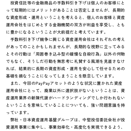
投資信託等の金融商品の手数料引き下げは個人のお客様にと
って短期的にはメリットがあることは否定しませんが、長期的
な資産形成・運用ということを考えると、個人のお客様と資産
運用会社をはじめとする金融機関の双方が利益を享受し、とも
に豊かになるということが大前提だと考えています。
手数料引き下げ競争に興じる資産運用会社はそれぞれの考え
があってのことかもしれませんが、長期的な視野に立ってみる
とその行動は「周囲巻き込み型の緩慢な自殺行為」以外の何物
でもなく、そうしだ行動を無思考に礼賛する風潮を見直さなけ
れば、結果的に長期の資産形成・運用を安心して任せるための
基礎を損なうことになってしまうことを懸念しています。
また、今回のPayPayアセットのような状況に置かれた資産
運用会社にとって、廃業以外に選択肢がないということは、資
産運用業界の新陳代謝がハードランディングでしか行われない
ということを意味していることについても、強い問題意識を持
っています。
弊社・日本資産運用基盤グループは、中堅投信委託会社が投
資運用事業に集中し、事業効率化・高度化を実現できるよう、