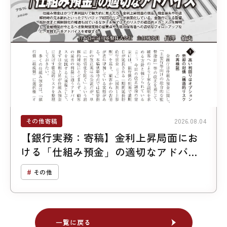
その他寄稿
2026.08.04
【銀行実務：寄稿】金利上昇局面にお
ける「仕組み預金」の適切なアドバイ
ス
その他
一覧に戻る
一覧に戻る