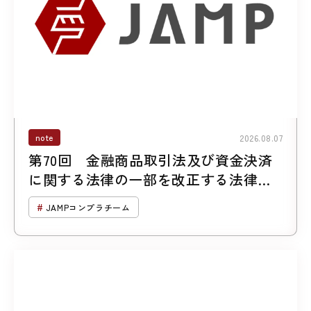
note
2026.08.07
第70回 金融商品取引法及び資金決済
に関する法律の一部を改正する法律案
について （第２回「暗号資産に係る規
JAMPコンプラチーム
制の見直し」）