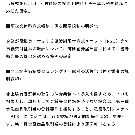
示様式を利用可）• 投資家の投資上限50万円→年収や純資産に
応じた設定。
■事後交付型株式報酬に係る開示規制の明確化
企業が役職員に付与する譲渡制限付株式ユニット（RSU）等の
事後交付型株式報酬について、有価証券届出書に代えて、臨時
報告書の提出を認める特例の設定。
■非上場有価証券のセカンダリー取引の活性化（仲介業者の規
制緩和）
非上場有価証券の取引の仲介業務への参入を促すため、プロを
対象とし、原則として金銭等の預託を受けない場合は、第一種
金融商品取引業の登録要件を緩和すること、私設取引システム
（PTS）に ついては、取引規模が限定的な場合は認可を要せ
ず、第一種金融商品取引業の登録により運営可能とする。