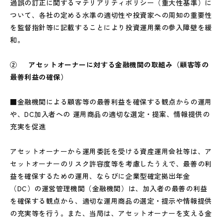
過誤の訂正に関するマテリアリティポリシー（重大性基準）に
ついて、各社の定める水準の適切性や投資家への周知の重要性
を監督指針等に記載することにより投資運用業の参入障壁を緩
和。
② アセットオーナーに対する金融機関の取組み（顧客等の
最善利益の確保）
■金融機関による顧客等の最善利益を確保する観点からの運用
や、DC加入者への 運用商品の適切な選定・提案、情報提供の
充実を促進
アセットオーナーから運用委託を受ける資産運用会社等は、ア
セットオーナーのリスク許容度等を考慮したうえで、最善の利
益を確保するための運用、ならびに企業型確定拠出年金
（DC）の運営管理機関（金融機関）は、加入者の最善の利益
を確保する観点から、適切な運用商品の選定・提示や情報提供
の充実等を行う。また、当局は、アセットオーナーを支える金