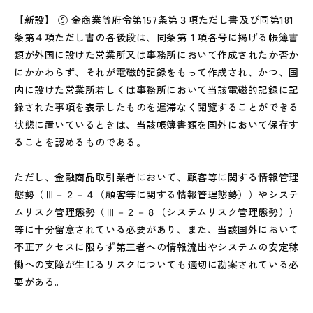
【新設】 ⑨ 金商業等府令第157条第３項ただし書及び同第181
条第４項ただし書の各後段は、同条第１項各号に掲げる帳簿書
類が外国に設けた営業所又は事務所において作成されたか否か
にかかわらず、それが電磁的記録をもって作成され、かつ、国
内に設けた営業所若しくは事務所において当該電磁的記録に記
録された事項を表示したものを遅滞なく閲覧することができる
状態に置いているときは、当該帳簿書類を国外において保存す
ることを認めるものである。
ただし、金融商品取引業者において、顧客等に関する情報管理
態勢（Ⅲ－２－４（顧客等に関する情報管理態勢））やシステ
ムリスク管理態勢（Ⅲ－２－８（システムリスク管理態勢））
等に十分留意されている必要があり、また、当該国外において
不正アクセスに限らず第三者への情報流出やシステムの安定稼
働への支障が生じるリスクについても適切に勘案されている必
要がある。