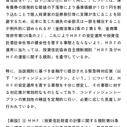
資信託をいう。以下⑦及び⑧において同じ。）については、保
有債券の突発的な価値の下落等により基準価額が１口１円を割
り込むことで個人投資家の証券取引等に支障が生じることを回
避するため、元本に生じた損失の全部又は一部を補塡すること
が例外的に認められるが（金商法第42条の２第６号、金商業
等府令第129条の２）、これによりＭＲＦの安定運用や投資信
託委託会社等の健全性を害する事態とならないよう、ＭＲＦの
運用に当たっては、投資信託協会自主規制規則「ＭＲＦ及びＭ
ＭＦの運営に関する規則」を遵守しているか。
特に、当該規則に基づき金融庁に提出される緊急時対応策（以
下「コンティンジェンシープラン」という。）については、Ｍ
ＲＦの安定運用を害する事態を十分に想定し、その事態に対す
る対応策が実効的なものとなっており、コンティンジェンシー
プランの実効性の検証を定期的に行い、必要に応じた見直しが
行われているか。
【新設】⑧ ＭＭＦ（投資信託財産の計算に関する規則第59条