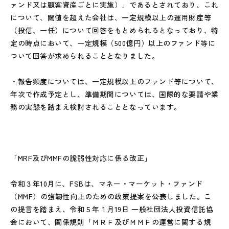
ァンド又は顧客資産ごとに実施）」であるとされており、これ
について、閾値を超えた会社は、一定規模以上の運用財産等
（投信、一任）について回答をもとめられるとなっており、特
定の時点において、一定規模（500億円）以上のファンド等に
ついて回答が求められることとなりました。
・報告頻度については、一定規模以上のファンド等について、
年次で作成予定とし、準備期間については、国際的な要請や業
務の実態を踏まえ検討されることとなっています。
「MRF及びMMFの脆弱性対応に係る改正」
令和３年10月に、FSBは、マネー・マーケット・ファンド
（MMF）の強靭性向上のための政策提案を公表しました。こ
の提言を踏まえ、令和５年１月19日 一般社団法人投資信託協
会において、関係規則「ＭＲＦ及びＭＭＦの運営に関する規