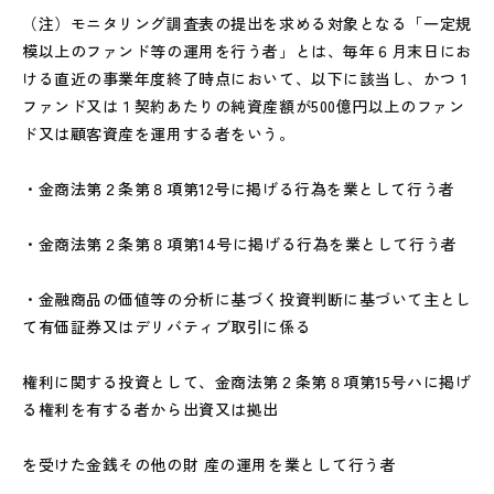
（注）モニタリング調査表の提出を求める対象となる「一定規
模以上のファンド等の運用を行う者」とは、毎年６月末日にお
ける直近の事業年度終了時点において、以下に該当し、かつ１
ファンド又は１契約あたりの純資産額が500億円以上のファン
ド又は顧客資産を運用する者をいう。
・金商法第２条第８項第12号に掲げる行為を業として行う者
・金商法第２条第８項第14号に掲げる行為を業として行う者
・金融商品の価値等の分析に基づく投資判断に基づいて主とし
て有価証券又はデリバティブ取引に係る
権利に関する投資として、金商法第２条第８項第15号ハに掲げ
る権利を有する者から出資又は拠出
を受けた金銭その他の財 産の運用を業として行う者