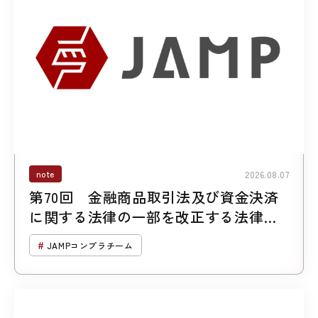
note
2026.08.07
第70回 金融商品取引法及び資金決済
に関する法律の一部を改正する法律案
について （第２回「暗号資産に係る規
JAMPコンプラチーム
制の見直し」）