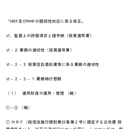
「MRF及びMMFの脆弱性対応に係る改正」
Ⅵ．監督上の評価項目と諸手続（投資運用業）
Ⅵ－２ 業務の適切性（投資運用業）
Ⅵ－２－３ 投資信託委託業等に係る業務の適切性
Ⅵ－２－３－１ 業務執行態勢
（１） 運用財産の運用・管理 （略）
①～⑥ （略）
⑦ ＭＲＦ（投信法施行規則第25条第２号に規定する公社債 投