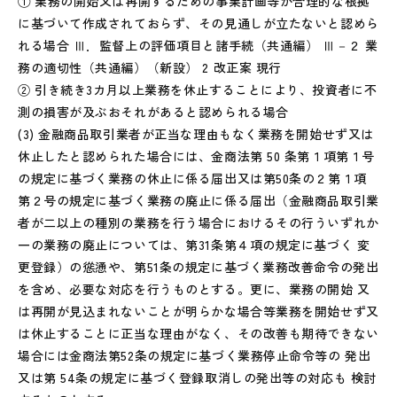
① 業務の開始又は再開するための事業計画等が合理的な根拠
に基づいて作成されておらず、その見通しが立たないと認めら
れる場合 Ⅲ．監督上の評価項目と諸手続（共通編） Ⅲ－２ 業
務の適切性（共通編）（新設） 2 改正案 現行
② 引き続き3カ月以上業務を休止することにより、投資者に不
測の損害が及ぶおそれがあると認められる場合
(3) 金融商品取引業者が正当な理由もなく業務を開始せず又は
休止したと認められた場合には、金商法第 50 条第１項第１号
の規定に基づく業務の休止に係る届出又は第50条の２第１項
第２号の規定に基づく業務の廃止に係る届出（金融商品取引業
者が二以上の種別の業務を行う場合におけるその行ういずれか
一の業務の廃止については、第31条第４項の規定に基づく 変
更登録）の慫慂や、第51条の規定に基づく業務改善命令の発出
を含め、必要な対応を行うものとする。更に、業務の開始 又
は再開が見込まれないことが明らかな場合等業務を開始せず又
は休止することに正当な理由がなく、その改善も期待できない
場合には金商法第52条の規定に基づく業務停止命令等の 発出
又は第 54条の規定に基づく登録取消しの発出等の対応も 検討