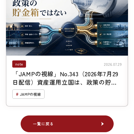
note
2026.07.29
「JAMPの視線」No.343（2026年7月29
日配信）資産運用立国は、政策の貯金
箱ではない
JAMPの視線
一覧に戻る
一覧に戻る