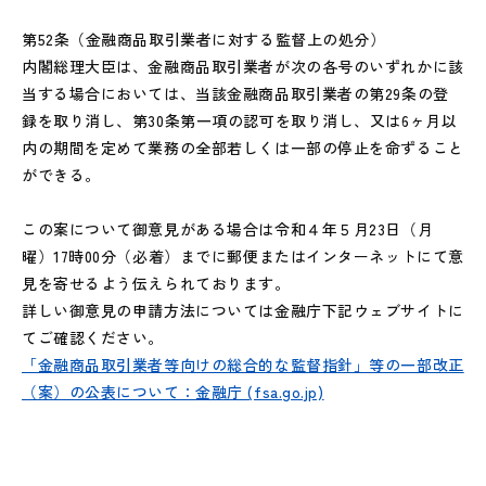
第52条（金融商品取引業者に対する監督上の処分）
内閣総理大臣は、金融商品取引業者が次の各号のいずれかに該
当する場合においては、当該金融商品取引業者の第29条の登
録を取り消し、第30条第一項の認可を取り消し、又は6ヶ月以
内の期間を定めて業務の全部若しくは一部の停止を命ずること
ができる。
この案について御意見がある場合は令和４年５月23日（月
曜）17時00分（必着）までに郵便またはインターネットにて意
見を寄せるよう伝えられております。
詳しい御意見の申請方法については金融庁下記ウェブサイトに
てご確認ください。
「金融商品取引業者等向けの総合的な監督指針」等の一部改正
（案）の公表について：金融庁 (fsa.go.jp)