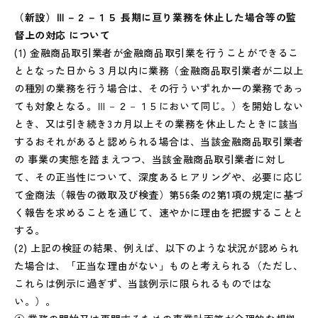
（新設）Ⅲ－２－１５ 長期に亘り業務を休止した場合等の監
督上の対応 について
(1) 金融商品取引業者が金融商品取引業を行うことができるこ
ととなった日から３月以内に業務（金融商品取引業者が二以上
の種別の業務を行う場合は、その行ういずれか一の業務であっ
ても対象となる。Ⅲ－２－１５において同じ。）を開始しない
とき、又は引き続き3カ月以上その業務を休止したときに該当
するおそれがあると認められる場合は、当該金融商品取引業者
の 事業の実態を踏まえつつ、当該金融商品取引業者に対し
て、その正当性について、深度あるヒアリングや、必要に応じ
て金商法（報告の徴取及び検査）第56条の2第1項の規定に基づ
く報告を求めることを通じて、速やかに理由を把握することと
する。
(2) 上記の検証の結果、例えば、以下のような状況が認められ
た場合は、「正当な理由がない」ものと考えられる（ただし、
これらは例示に過ぎず、当該例示に限られるものではな
い。）。