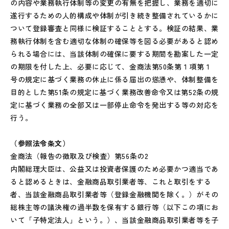
の内容や業務執行体制等の変更の有無を把握し、業務を適切に
遂行するための人的構成や体制が引き続き整備されているかに
ついて登録審査と同様に検証することとする。検証の結果、業
務執行体制を含む適切な体制の確保等を図る必要があると認め
られる場合には、当該体制の確保に要する期間を勘案した一定
の期限を付した上、必要に応じて、金商法第50条第１項第１
号の規定に基づく業務の休止に係る届出の慫慂や、体制整備を
目的とした第51条の規定に基づく業務改善命令又は第52条の規
定に基づく業務の全部又は一部停止命令を発出する等の対応を
行う。
（参照法令条文）
金商法（報告の徴取及び検査）第56条の2
内閣総理大臣は、公益又は投資者保護のため必要かつ適当であ
ると認めるときは、金融商品取引業者等、これと取引をする
者、当該金融商品取引業者等（登録金融機関を除く。）がその
総株主等の議決権の過半数を保有する銀行等（以下この項にお
いて「子特定法人」という。）、当該金融商品取引業者等を子