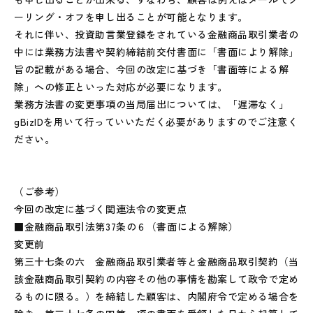
ーリング・オフを申し出ることが可能となります。
それに伴い、投資助言業登録をされている金融商品取引業者の
中には業務方法書や契約締結前交付書面に「書面により解除」
旨の記載がある場合、今回の改定に基づき「書面等による解
除」への修正といった対応が必要になります。
業務方法書の変更事項の当局届出については、「遅滞なく」
gBizIDを用いて行っていいただく必要がありますのでご注意く
ださい。
（ご参考）
今回の改定に基づく関連法令の変更点
■金融商品取引法第37条の６（書面による解除）
変更前
第三十七条の六 金融商品取引業者等と金融商品取引契約（当
該金融商品取引契約の内容その他の事情を勘案して政令で定め
るものに限る。）を締結した顧客は、内閣府令で定める場合を