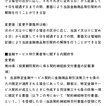
げる場合の区分に応じ、それぞれ次に定める日）から起算して
十日を経過するまでの間、書面により当該金融商品取引契約の
解除を行うことができる旨
変更後（変更不要箇所は略）
次のイ又はロに掲げる場合の区分に応じ、当該イ又はロに定め
る日）から起算して十日を経過するまでの間、書面又は電磁的
記録により当該金融商品取引契約の解除を行うことができる旨
■金融サービス仲介業者等に関する内閣府令
変更前
第98条（投資顧問契約に係る契約締結前交付書面の記載事
項）
5 当該特定金融サービス契約に金融商品取引法第三十七条の
六の規定が適用される場合にあっては、顧客は、特定金融サー
ビス契約が成立したときに作成する同法第三十七条の四第一項
に規定する書面（以下この号において「契約締結時交付書面」
という。）を受領した日（当該契約締結時交付書面の受領に代