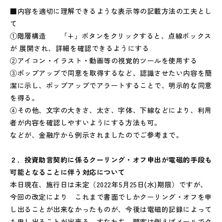
■内容を適切に理解できるような表示等の記載方法の工夫とし
て
①階層構造 「+」ボタンをクリックすると、点線ボックス
が 展開され、詳細を確認できるようにする
②アイコン・イラスト・動画等の視覚的ツールを使用する
③ポップアップで同意を取得するなど、認識させたい内容を簡
潔に示し、ポップアップでアラートすることで、明示的な同意
を得る。
④その他、文字の大きさ、太さ、字体、下線などにより、利用
者が内容を確認しやすいようにする方法も可。
などが、金融庁から例示されましたのでご参考まで。
２．投資助言契約に係るクーリング・オフ申出が電磁的手段も
可能となることに伴う対応について
本日現在、施行日は未定（2022年5月25日(水)期限）ですが、
今回の改定により これまで書面でしかクーリング・オフを申
し出ることが出来なかったものが、今後は電磁的記録によって
も申し出ることが出来る、すなわち、顧客は例えばメールでク