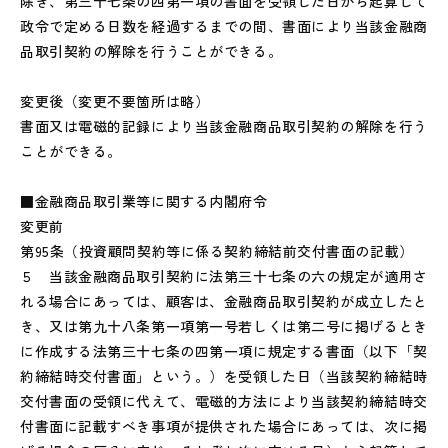
除き、第三十七条の四第一項の書面を受領した日から起算して
政令で定める日数を経過するまでの間、書面により当該金融商
品取引契約の解除を行うことができる。
変更後（変更不要箇所は略）
書面又は電磁的記録により当該金融商品取引契約の解除を行う
ことができる。
■金融商品取引業等に関する内閣府令
変更前
第95条（投資顧問契約等に係る契約締結前交付書面の記載）
５ 当該金融商品取引契約に法第三十七条の六の規定が適用さ
れる場合にあっては、顧客は、金融商品取引契約が成立したと
き、又は第九十八条第一項第一号若しくは第二号に掲げるとき
に作成する法第三十七条の四第一項に規定する書面（以下「契
約締結時交付書面」という。）を受領した日（当該契約締結時
交付書面の受領に代えて、電磁的方法により当該契約締結時交
付書面に記載すべき事項が提供された場合にあっては、次に掲