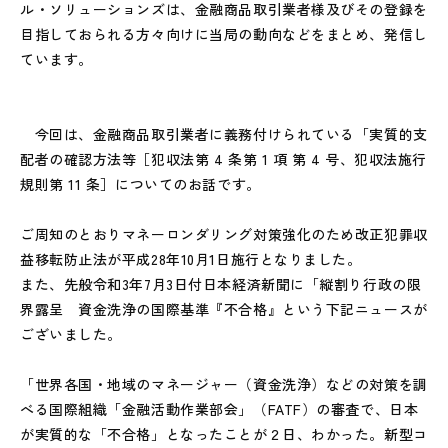
ル・ソリューションズは、金融商品取引業者様及びその登録を
目指しておられる方々向けに当局の動向などをまとめ、発信し
ています。
今回は、金融商品取引業者に義務付けられている「実質的支
配者の確認方法等［犯収法第 4 条第 1 項 第 4 号、犯収法施行
規則第 11 条］についてのお話です。
ご周知のとおりマネーロンダリング対策強化のため改正犯罪収
益移転防止法が平成28年10月1日施行となりました。
また、先般令和3年7月3日付日本経済新聞に「縦割り行政の限
界露呈 資金洗浄の国際基準『不合格』という下記ニュースが
ございました。
「世界各国・地域のマネージャー（資金洗浄）などの対策を調
べる国際組織「金融活動作業部会」（FATF）の審査で、日本
が実質的な「不合格」となったことが２日、わかった。新型コ