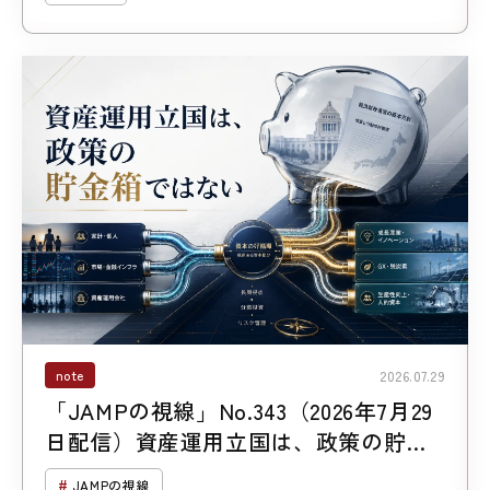
note
2026.07.29
「JAMPの視線」No.343（2026年7月29
日配信）資産運用立国は、政策の貯金
箱ではない
JAMPの視線