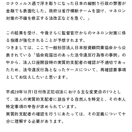
ロナウィルス過で浮き彫りになった日本の縦割り行政の弊害が
金融でも表面化した。政府は省庁横断チームを設け、マネロン
対策の不備を修正する法改正などを急ぐ。」
この結果を受け、今後さらに監督官庁からのマネロン対策に係
る指導が強化されることが予想されます。
つきましては、ここで一般社団法人日本投資顧問業協会から公
表されている「協会宛届出のあった法令違反行為等の事例」の
中から、法人口座開設時の実質的支配者の確認が不適切であっ
たため、法令違反行為となったケースについて、再確認要事項
としてお伝えしたいと思います。
平成28年10月1日付改正犯収法における主な変更点の1つとし
て、法人の実質的支配者に該当する自然人を特定と、その本人
特定事項の申告が求められています。
実質的支配者の確認を行うにあたっては、その定義について十
分に理解する必要があります。